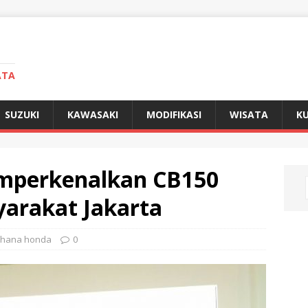
ATA
SUZUKI
KAWASAKI
MODIFIKASI
WISATA
KU
mperkenalkan CB150
arakat Jakarta
hana honda
0