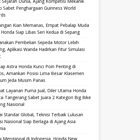
 Sejarah Dunia, Ajang Kompetisi Mekanik
ro Sabet Penghargaan Guinness World
rds
aingan Kian Memanas, Empat Pebalap Muda
 Honda Siap Libas Seri Kedua di Sepang
anakan Pembelian Sepeda Motor Lebih
g, Aplikasi Wanda Hadirkan Fitur Simulasi
t
ap Astra Honda Kunci Poin Penting di
cis, Amankan Posisi Lima Besar Klasemen
lum Jeda Musim Panas
at Layanan Purna Jual, Diler Utama Honda
ta-Tangerang Sabet Juara 2 Kategori Big Bike
ang Nasional
i Standar Global, Teknisi Terbaik Lulusan
si Nasional Siap Berlaga di Ajang Asia
nia
i Mengaspal di Indonesia, Honda New