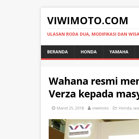
VIWIMOTO.COM
ULASAN RODA DUA, MODIFIKASI DAN WIS
BERANDA
HONDA
YAMAHA
Wahana resmi me
Verza kepada masy
Maret 25, 2018
viwimoto
Honda
,
wa