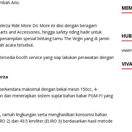
ambah Ario.
MEM
Verza Ride More Do More ini diisi dengan beragam
arts and Accessories, hingga safety riding hadir untuk
HUB
 penampilan spesial bintang tamu The Virgin yang di jamin
i acara tersebut.
viwi
tersedia booth service yang siap lakukan perawatan dengan
VIV
Verza
berkendara maksimal dengan bekal mesin 150cc, 4-
tan dan menerapkan sistem suplai bahan bakar PGM-FI yang
if, ramah lingkungan serta menghasilkan konsumsi bahan
URO 2) dan 43.5 km/liter (EURO 3) berdasarkan hasil metode