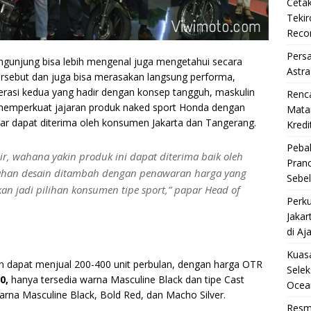
Cetak
Teki
Reco
Pers
engunjung bisa lebih mengenal juga mengetahui secara
Astra
tersebut dan juga bisa merasakan langsung performa,
asi kedua yang hadir dengan konsep tangguh, maskulin
Renc
memperkuat jajaran produk naked sport Honda dengan
Matan
r dapat diterima oleh konsumen Jakarta dan Tangerang.
Kredi
Pebal
ir, wahana yakin produk ini dapat diterima baik oleh
Pran
bahan desain ditambah dengan penawaran harga yang
Sebe
an jadi pilihan konsumen tipe sport,” papar Head of
Perku
Jakar
di Aj
Kuasa
n dapat menjual 200-400 unit perbulan, dengan harga OTR
Selek
0,
hanya tersedia warna Masculine Black dan tipe Cast
Ocea
 warna Masculine Black, Bold Red, dan Macho Silver.
Resm