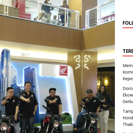
FOL
TER
Mema
Komi
Keped
Doro
Ekowi
Gerba
Tamp
Hond
Thail