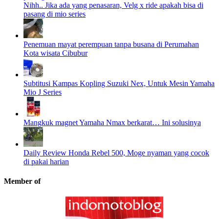
Nihh.. Jika ada yang penasaran, Velg x ride apakah bisa di
pasang di mio series
Penemuan mayat perempuan tanpa busana di Perumahan
Kota wisata Cibubur
Subtitusi Kampas Kopling Suzuki Nex, Untuk Mesin Yamaha
Mio J Series
Mangkuk magnet Yamaha Nmax berkarat… Ini solusinya
Daily Review Honda Rebel 500, Moge nyaman yang cocok
di pakai harian
Member of