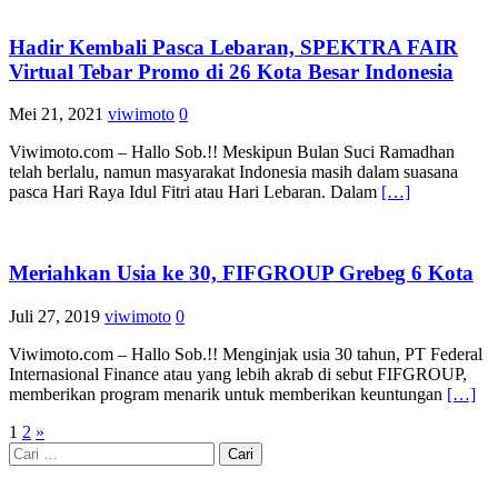
Hadir Kembali Pasca Lebaran, SPEKTRA FAIR
Virtual Tebar Promo di 26 Kota Besar Indonesia
Mei 21, 2021
viwimoto
0
Viwimoto.com – Hallo Sob.!! Meskipun Bulan Suci Ramadhan
telah berlalu, namun masyarakat Indonesia masih dalam suasana
pasca Hari Raya Idul Fitri atau Hari Lebaran. Dalam
[…]
Meriahkan Usia ke 30, FIFGROUP Grebeg 6 Kota
Juli 27, 2019
viwimoto
0
Viwimoto.com – Hallo Sob.!! Menginjak usia 30 tahun, PT Federal
Internasional Finance atau yang lebih akrab di sebut FIFGROUP,
memberikan program menarik untuk memberikan keuntungan
[…]
Navigasi
1
2
»
Cari
pos
untuk: