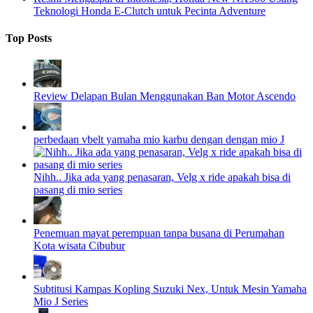
Teknologi Honda E-Clutch untuk Pecinta Adventure
Top Posts
Review Delapan Bulan Menggunakan Ban Motor Ascendo
perbedaan vbelt yamaha mio karbu dengan dengan mio J
Nihh.. Jika ada yang penasaran, Velg x ride apakah bisa di
pasang di mio series
Penemuan mayat perempuan tanpa busana di Perumahan
Kota wisata Cibubur
Subtitusi Kampas Kopling Suzuki Nex, Untuk Mesin Yamaha
Mio J Series