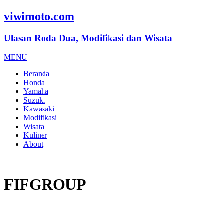
viwimoto.com
Ulasan Roda Dua, Modifikasi dan Wisata
MENU
Beranda
Honda
Yamaha
Suzuki
Kawasaki
Modifikasi
Wisata
Kuliner
About
FIFGROUP