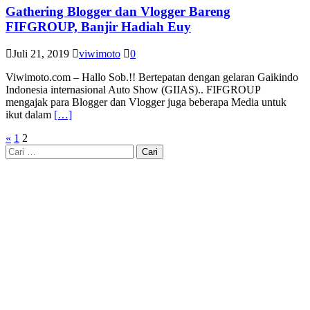
Gathering Blogger dan Vlogger Bareng
FIFGROUP, Banjir Hadiah Euy
Juli 21, 2019
viwimoto
0
Viwimoto.com – Hallo Sob.!! Bertepatan dengan gelaran Gaikindo
Indonesia internasional Auto Show (GIIAS).. FIFGROUP
mengajak para Blogger dan Vlogger juga beberapa Media untuk
ikut dalam
[…]
Navigasi
«
1
2
Cari
pos
untuk: