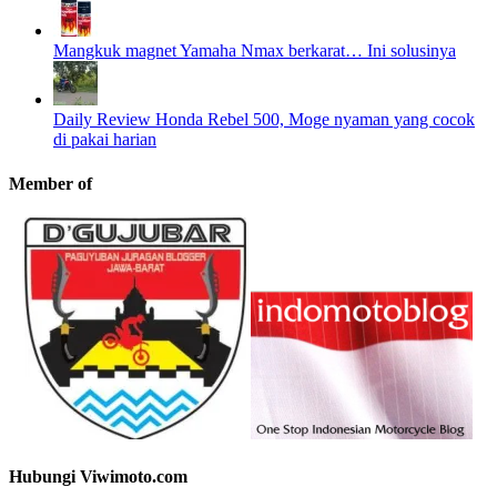
Mangkuk magnet Yamaha Nmax berkarat… Ini solusinya
Daily Review Honda Rebel 500, Moge nyaman yang cocok
di pakai harian
Member of
Hubungi Viwimoto.com