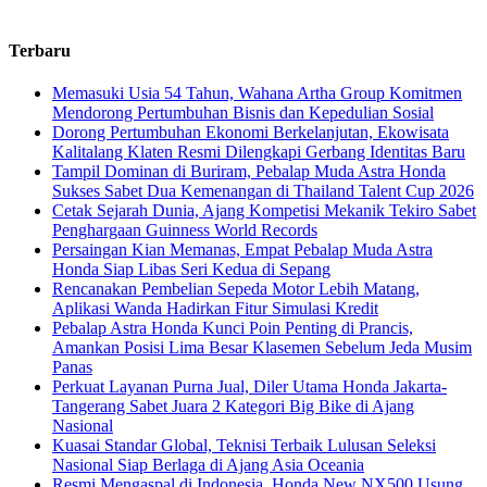
Terbaru
Memasuki Usia 54 Tahun, Wahana Artha Group Komitmen
Mendorong Pertumbuhan Bisnis dan Kepedulian Sosial
Dorong Pertumbuhan Ekonomi Berkelanjutan, Ekowisata
Kalitalang Klaten Resmi Dilengkapi Gerbang Identitas Baru
Tampil Dominan di Buriram, Pebalap Muda Astra Honda
Sukses Sabet Dua Kemenangan di Thailand Talent Cup 2026
Cetak Sejarah Dunia, Ajang Kompetisi Mekanik Tekiro Sabet
Penghargaan Guinness World Records
Persaingan Kian Memanas, Empat Pebalap Muda Astra
Honda Siap Libas Seri Kedua di Sepang
Rencanakan Pembelian Sepeda Motor Lebih Matang,
Aplikasi Wanda Hadirkan Fitur Simulasi Kredit
Pebalap Astra Honda Kunci Poin Penting di Prancis,
Amankan Posisi Lima Besar Klasemen Sebelum Jeda Musim
Panas
Perkuat Layanan Purna Jual, Diler Utama Honda Jakarta-
Tangerang Sabet Juara 2 Kategori Big Bike di Ajang
Nasional
Kuasai Standar Global, Teknisi Terbaik Lulusan Seleksi
Nasional Siap Berlaga di Ajang Asia Oceania
Resmi Mengaspal di Indonesia, Honda New NX500 Usung