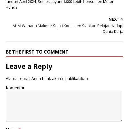
a
a
Januari-April 2024, Semok Layani 1.000 Lebih Konsumen Motor
g
g
Honda
i
i
p
k
a
a
NEXT
d
n
a
d
AHM-Wahana Makmur Sejati Konsisten Siapkan Pelajar Hadapi
T
i
w
F
Dunia Kerja
i
a
t
c
t
e
e
b
r
o
BE THE FIRST TO COMMENT
(
o
M
k
e
(
Leave a Reply
m
M
b
e
u
m
k
b
Alamat email Anda tidak akan dipublikasikan.
a
u
d
k
i
a
Komentar
j
d
e
i
n
j
d
e
e
n
l
d
a
e
y
l
a
a
n
y
g
a