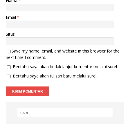
Nama
*
b
n
a
g
r
b
u
a
Email
*
)
r
u
)
Situs
Save my name, email, and website in this browser for the
next time I comment.
Beritahu saya akan tindak lanjut komentar melalui surel.
Beritahu saya akan tulisan baru melalui surel.