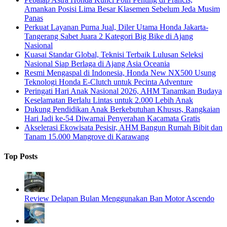
Amankan Posisi Lima Besar Klasemen Sebelum Jeda Musim
Panas
Perkuat Layanan Purna Jual, Diler Utama Honda Jakarta-
Tangerang Sabet Juara 2 Kategori Big Bike di Ajang
Nasional
Kuasai Standar Global, Teknisi Terbaik Lulusan Seleksi
Nasional Siap Berlaga di Ajang Asia Oceania
Resmi Mengaspal di Indonesia, Honda New NX500 Usung
Teknologi Honda E-Clutch untuk Pecinta Adventure
Peringati Hari Anak Nasional 2026, AHM Tanamkan Budaya
Keselamatan Berlalu Lintas untuk 2.000 Lebih Anak
Dukung Pendidikan Anak Berkebutuhan Khusus, Rangkaian
Hari Jadi ke-54 Diwarnai Penyerahan Kacamata Gratis
Akselerasi Ekowisata Pesisir, AHM Bangun Rumah Bibit dan
Tanam 15.000 Mangrove di Karawang
Top Posts
Review Delapan Bulan Menggunakan Ban Motor Ascendo