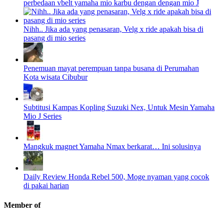
perbedaan vbelt yamaha mio karbu dengan dengan mio J
Nihh.. Jika ada yang penasaran, Velg x ride apakah bisa di
pasang di mio series
Penemuan mayat perempuan tanpa busana di Perumahan
Kota wisata Cibubur
Subtitusi Kampas Kopling Suzuki Nex, Untuk Mesin Yamaha
Mio J Series
Mangkuk magnet Yamaha Nmax berkarat… Ini solusinya
Daily Review Honda Rebel 500, Moge nyaman yang cocok
di pakai harian
Member of