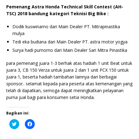
Pemenang Astra Honda Technical Skill Contest (AH-
TSC) 2018 bandung kategori Teknisi Big Bike :
Dodik kuswinarno dari Main Dealer PT. Mitrapinastika
mulya
Tedi eka budiana dari Main Dealer PT. astra motor yogya
Surya hadi purnomo dari Main Dealer Sari Mitra Pinastika
para pemenang juara 1-3 berhak atas hadiah 1 unit Beat untuk
juara 3, CB 150 Verza untuk juara 2 dan 1 unit PCX 150 untuk
juara 1, beserta hadiah tambahan lainnya dari berbagai
sponsor.. selamat kepada para peserta atas kemenangan yang
telah di dapatkan, semoga dapat meningkatkan pelayanan
purna jual bagi para konsumen setia Honda.
Bagikan ini:
K
K
l
l
i
i
k
k