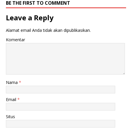
n
j
BE THE FIRST TO COMMENT
d
e
e
n
l
d
Leave a Reply
a
e
y
l
a
a
n
y
Alamat email Anda tidak akan dipublikasikan.
g
a
b
n
Komentar
a
g
r
b
u
a
)
r
u
)
Nama
*
Email
*
Situs