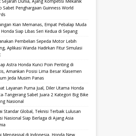
 Sejarah Dunia, Ajang Kompetisi Mekanik
ro Sabet Penghargaan Guinness World
rds
aingan Kian Memanas, Empat Pebalap Muda
 Honda Siap Libas Seri Kedua di Sepang
anakan Pembelian Sepeda Motor Lebih
g, Aplikasi Wanda Hadirkan Fitur Simulasi
t
ap Astra Honda Kunci Poin Penting di
cis, Amankan Posisi Lima Besar Klasemen
lum Jeda Musim Panas
at Layanan Purna Jual, Diler Utama Honda
ta-Tangerang Sabet Juara 2 Kategori Big Bike
ang Nasional
i Standar Global, Teknisi Terbaik Lulusan
si Nasional Siap Berlaga di Ajang Asia
nia
i Mengaspal di Indonesia, Honda New