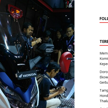
FOL
TER
Mema
Komi
Keped
Doro
Ekowi
Gerba
Tamp
Hond
Thail