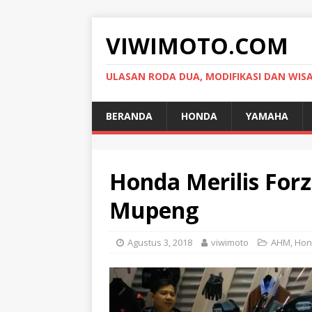
VIWIMOTO.COM
ULASAN RODA DUA, MODIFIKASI DAN WIS
BERANDA
HONDA
YAMAHA
Honda Merilis Forza
Mupeng
Agustus 3, 2018
viwimoto
AHM
,
Hon