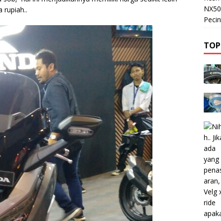
NX50
a rupiah..
Pecin
TOP