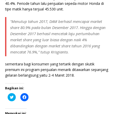
40.4%. Periode tahun lalu penjualan sepeda motor Honda di
tipe matik hanya terjual 45.530 unit.
“Menutup tahun 2017, DAM berhasil mencapai market
share 80.9% pada bulan Desember 2017. Hingga dengan
Desember 2017 berhasil mencetak laju pertumbuhan
market share yang luar biasa dengan naik 4%
dibandingkan dengan market share tahun 2016 yang
mencatat 76.9%,” tutup Krisgianto.
sementara bagi konsumen yang tertarik dengan skutik
premium ini program penjualan menarik ditawarkan sepanjang
gelaran berlangsung yaitu 2-4 Maret 2018.
Bagikan ini:
K
K
l
l
i
i
k
k
u
u
n
n
Menyukai ini: