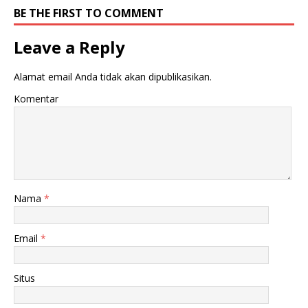
d
e
e
n
BE THE FIRST TO COMMENT
l
d
a
e
y
l
Leave a Reply
a
a
n
y
g
a
b
n
Alamat email Anda tidak akan dipublikasikan.
a
g
r
b
Komentar
u
a
)
r
u
)
Nama
*
Email
*
Situs