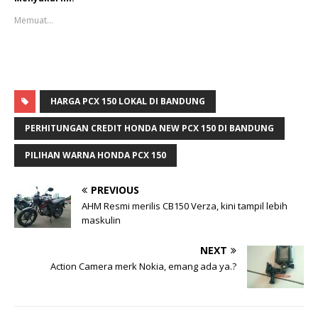
t
t
u
u
Memuat...
k
k
b
m
e
e
r
m
b
b
a
a
g
g
i
i
p
k
HARGA PCX 150 LOKAL DI BANDUNG
a
a
d
n
a
d
PERHITUNGAN CREDIT HONDA NEW PCX 150 DI BANDUNG
T
i
w
F
i
a
PILIHAN WARNA HONDA PCX 150
t
c
t
e
e
b
PREVIOUS
r
o
(
o
AHM Resmi merilis CB150 Verza, kini tampil lebih
M
k
e
(
maskulin
m
M
b
e
u
m
NEXT
k
b
a
u
Action Camera merk Nokia, emang ada ya.?
d
k
i
a
j
d
e
i
n
j