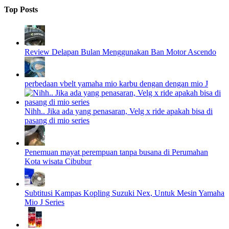
Top Posts
Review Delapan Bulan Menggunakan Ban Motor Ascendo
perbedaan vbelt yamaha mio karbu dengan dengan mio J
Nihh.. Jika ada yang penasaran, Velg x ride apakah bisa di
pasang di mio series
Penemuan mayat perempuan tanpa busana di Perumahan
Kota wisata Cibubur
Subtitusi Kampas Kopling Suzuki Nex, Untuk Mesin Yamaha
Mio J Series