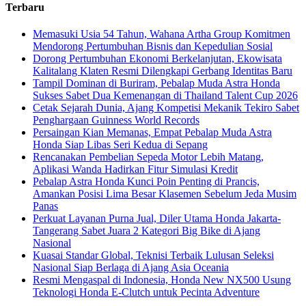
Terbaru
Memasuki Usia 54 Tahun, Wahana Artha Group Komitmen
Mendorong Pertumbuhan Bisnis dan Kepedulian Sosial
Dorong Pertumbuhan Ekonomi Berkelanjutan, Ekowisata
Kalitalang Klaten Resmi Dilengkapi Gerbang Identitas Baru
Tampil Dominan di Buriram, Pebalap Muda Astra Honda
Sukses Sabet Dua Kemenangan di Thailand Talent Cup 2026
Cetak Sejarah Dunia, Ajang Kompetisi Mekanik Tekiro Sabet
Penghargaan Guinness World Records
Persaingan Kian Memanas, Empat Pebalap Muda Astra
Honda Siap Libas Seri Kedua di Sepang
Rencanakan Pembelian Sepeda Motor Lebih Matang,
Aplikasi Wanda Hadirkan Fitur Simulasi Kredit
Pebalap Astra Honda Kunci Poin Penting di Prancis,
Amankan Posisi Lima Besar Klasemen Sebelum Jeda Musim
Panas
Perkuat Layanan Purna Jual, Diler Utama Honda Jakarta-
Tangerang Sabet Juara 2 Kategori Big Bike di Ajang
Nasional
Kuasai Standar Global, Teknisi Terbaik Lulusan Seleksi
Nasional Siap Berlaga di Ajang Asia Oceania
Resmi Mengaspal di Indonesia, Honda New NX500 Usung
Teknologi Honda E-Clutch untuk Pecinta Adventure