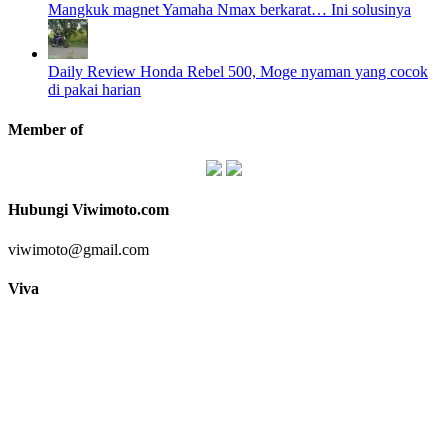
Mangkuk magnet Yamaha Nmax berkarat… Ini solusinya
Daily Review Honda Rebel 500, Moge nyaman yang cocok
di pakai harian
Member of
Hubungi Viwimoto.com
viwimoto@gmail.com
Viva