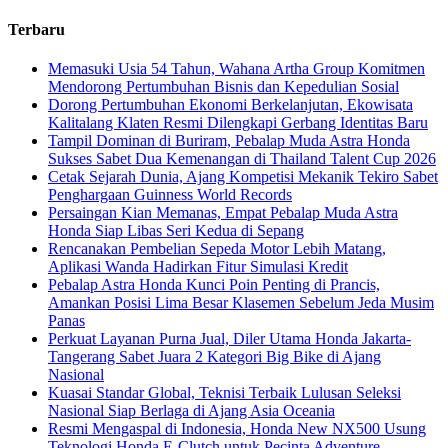
Terbaru
Memasuki Usia 54 Tahun, Wahana Artha Group Komitmen
Mendorong Pertumbuhan Bisnis dan Kepedulian Sosial
Dorong Pertumbuhan Ekonomi Berkelanjutan, Ekowisata
Kalitalang Klaten Resmi Dilengkapi Gerbang Identitas Baru
Tampil Dominan di Buriram, Pebalap Muda Astra Honda
Sukses Sabet Dua Kemenangan di Thailand Talent Cup 2026
Cetak Sejarah Dunia, Ajang Kompetisi Mekanik Tekiro Sabet
Penghargaan Guinness World Records
Persaingan Kian Memanas, Empat Pebalap Muda Astra
Honda Siap Libas Seri Kedua di Sepang
Rencanakan Pembelian Sepeda Motor Lebih Matang,
Aplikasi Wanda Hadirkan Fitur Simulasi Kredit
Pebalap Astra Honda Kunci Poin Penting di Prancis,
Amankan Posisi Lima Besar Klasemen Sebelum Jeda Musim
Panas
Perkuat Layanan Purna Jual, Diler Utama Honda Jakarta-
Tangerang Sabet Juara 2 Kategori Big Bike di Ajang
Nasional
Kuasai Standar Global, Teknisi Terbaik Lulusan Seleksi
Nasional Siap Berlaga di Ajang Asia Oceania
Resmi Mengaspal di Indonesia, Honda New NX500 Usung
Teknologi Honda E-Clutch untuk Pecinta Adventure