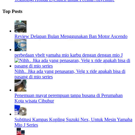
Top Posts
Review Delapan Bulan Menggunakan Ban Motor Ascendo
perbedaan vbelt yamaha mio karbu dengan dengan mio J
Nihh.. Jika ada yang penasaran, Velg x ride apakah bisa di
pasang di mio series
Penemuan mayat perempuan tanpa busana di Perumahan
Kota wisata Cibubur
Subtitusi Kampas Kopling Suzuki Nex, Untuk Mesin Yamaha
Mio J Series