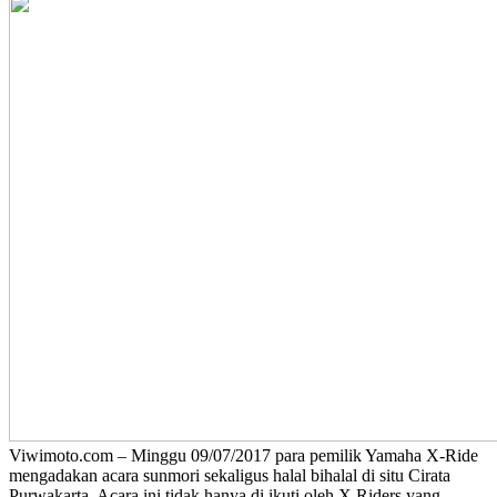
Viwimoto.com – Minggu 09/07/2017 para pemilik Yamaha X-Ride
mengadakan acara sunmori sekaligus halal bihalal di situ Cirata
Purwakarta. Acara ini tidak hanya di ikuti oleh X Riders yang