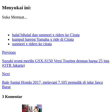
Menyukai ini:
Suka
Memuat...
halal bihalal dan sunmori x riders ke Cirata
kumpul bareng Yamaha x ride di Cirata
sunmori x riders ke cirata
Previous
Suzuki resmi merilis GSX-S150 Versi Touring dengan harga 25 juta
(OTR Jakarta)
Next
Bale Santai Honda 2017, melayani 7.105 pemudik di jalur Jawa
Barat
3 Komentar