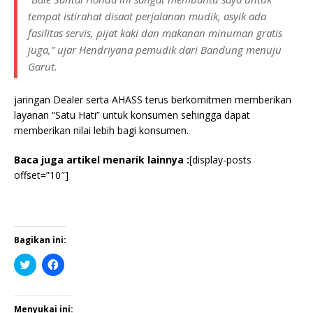
tempat istirahat disaat perjalanan mudik, asyik ada
fasilitas servis, pijat kaki dan makanan minuman gratis
juga,” ujar Hendriyana pemudik dari Bandung menuju
Garut.
jaringan Dealer serta AHASS terus berkomitmen memberikan
layanan “Satu Hati” untuk konsumen sehingga dapat
memberikan nilai lebih bagi konsumen.
Baca juga artikel menarik lainnya :
[display-posts
offset=”10″]
Bagikan ini:
K
K
l
l
i
i
k
k
u
u
n
n
Menyukai ini: