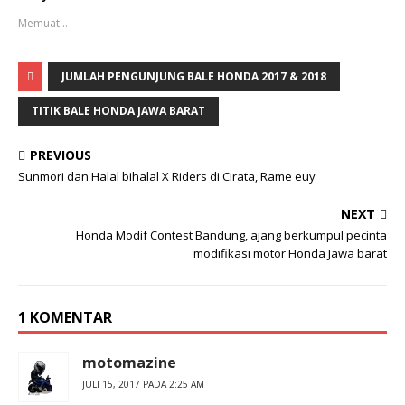
t
t
u
u
Memuat...
k
k
b
m
e
e
r
m
b
b
JUMLAH PENGUNJUNG BALE HONDA 2017 & 2018
a
a
g
g
TITIK BALE HONDA JAWA BARAT
i
i
p
k
a
a
d
n
PREVIOUS
a
d
T
i
Sunmori dan Halal bihalal X Riders di Cirata, Rame euy
w
F
i
a
t
c
NEXT
t
e
e
b
Honda Modif Contest Bandung, ajang berkumpul pecinta
r
o
(
o
modifikasi motor Honda Jawa barat
M
k
e
(
m
M
b
e
u
m
1 KOMENTAR
k
b
a
u
d
k
i
a
motomazine
j
d
e
i
JULI 15, 2017 PADA 2:25 AM
n
j