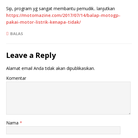
d
e
e
n
l
d
Sip, program yg sangat membantu pemudik.. lanjutkan
a
e
https://motomazine.com/2017/07/14/balap-motogp-
y
l
a
a
pakai-motor-listrik-kenapa-tidak/
n
y
g
a
b
n
BALAS
a
g
r
b
u
a
)
r
u
Leave a Reply
)
Alamat email Anda tidak akan dipublikasikan.
Komentar
Nama
*