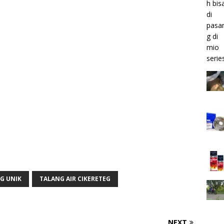
G UNIK
TALANG AIR CIKERETEG
NEXT