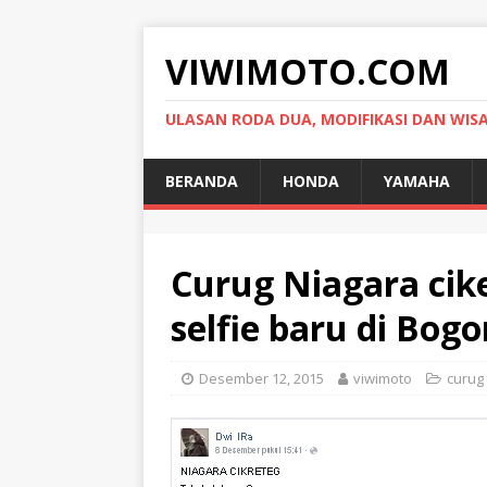
VIWIMOTO.COM
ULASAN RODA DUA, MODIFIKASI DAN WIS
BERANDA
HONDA
YAMAHA
Curug Niagara cik
selfie baru di Bogo
Desember 12, 2015
viwimoto
curug