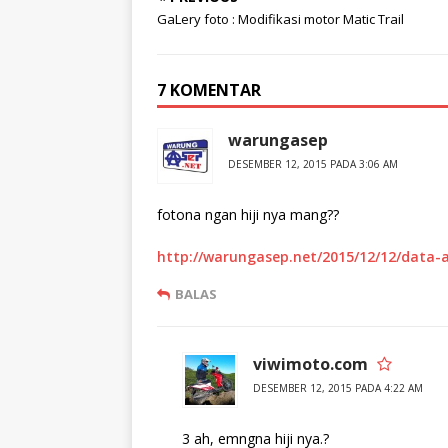
t
e
GaLery foto : Modifikasi motor Matic Trail
e
b
r
o
(
o
M
k
e
(
7 KOMENTAR
m
M
b
e
u
m
k
b
warungasep
a
u
d
k
i
a
DESEMBER 12, 2015 PADA 3:06 AM
j
d
e
i
n
j
fotona ngan hiji nya mang??
d
e
e
n
l
d
http://warungasep.net/2015/12/12/data-a
a
e
y
l
a
a
BALAS
n
y
g
a
b
n
a
g
r
b
u
a
viwimoto.com
)
r
u
DESEMBER 12, 2015 PADA 4:22 AM
)
3 ah, emngna hiji nya.?