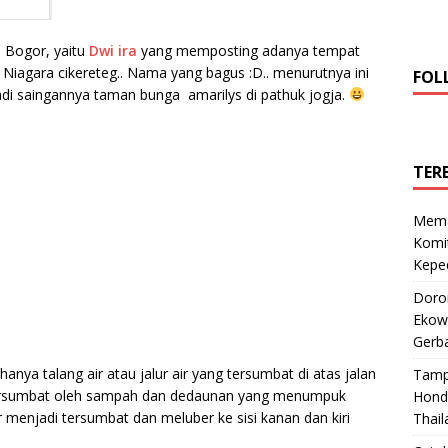
 Bogor, yaitu
Dwi ira
yang memposting adanya tempat
g Niagara cikereteg.. Nama yang bagus :D.. menurutnya ini
FOL
jadi saingannya taman bunga amarilys di pathuk jogja.
TER
Mema
Komi
Keped
Doro
Ekowi
Gerba
nya talang air atau jalur air yang tersumbat di atas jalan
Tamp
 tersumbat oleh sampah dan dedaunan yang menumpuk
Hond
 menjadi tersumbat dan meluber ke sisi kanan dan kiri
Thail