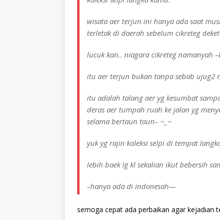
wisata aer terjun ini hanya ada saat mus
terletak di daerah sebelum cikreteg dek
lucuk kan.. niagara cikreteg namanyah 
itu aer terjun bukan tanpa sebab ujug2 
itu adalah talang aer yg kesumbat sampa
deras aer tumpah ruah ke jalan yg menye
selama bertaun taun– ~_~
yuk yg rajin koleksi selpi di tempat lang
lebih baek lg kl sekalian ikut bebersih 
–hanya ada di indonesah—
semoga cepat ada perbaikan agar kejadian te