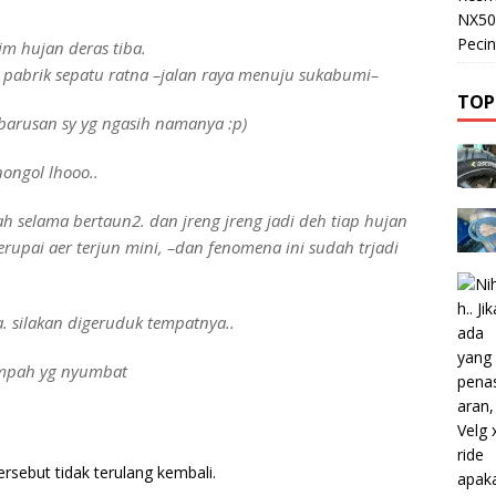
NX50
Pecin
im hujan deras tiba.
et pabrik sepatu ratna –jalan raya menuju sukabumi–
TOP
–barusan sy yg ngasih namanya :p)
nongol lhooo..
h selama bertaun2. dan jreng jreng jadi deh tiap hujan
rupai aer terjun mini, –dan fenomena ini sudah trjadi
ka. silakan digeruduk tempatnya..
sampah yg nyumbat
rsebut tidak terulang kembali.