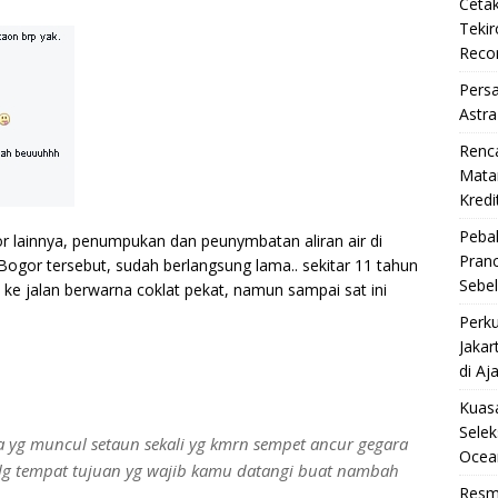
Cetak
Teki
Reco
Pers
Astra
Renc
Matan
Kredi
Pebal
or lainnya, penumpukan dan peunymbatan aliran air di
Pran
g Bogor tersebut, sudah berlangsung lama.. sekitar 11 tahun
Sebe
 ke jalan berwarna coklat pekat, namun sampai sat ini
Perku
Jakar
di Aj
Kuasa
Selek
a yg muncul setaun sekali yg kmrn sempet ancur gegara
Ocea
a lg tempat tujuan yg wajib kamu datangi buat nambah
Resm