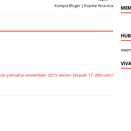
Kumpul Bloger | Kopdar Rica-rica
MEM
HUB
viwi
VIV
isi-yamaha-november-2015-vixion-terjual-17-200-unit/