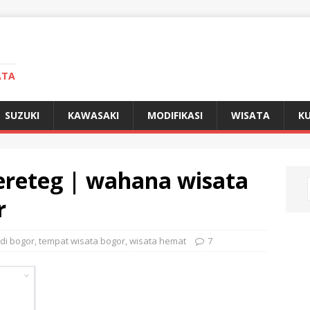
ATA
SUZUKI
KAWASAKI
MODIFIKASI
WISATA
KU
ereteg | wahana wisata
r
 di bogor
,
tempat wisata bogor
,
wisata hemat
7