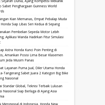
 Sejarah Dunia, Ajang Kompetisi Mekanik
ro Sabet Penghargaan Guinness World
rds
aingan Kian Memanas, Empat Pebalap Muda
 Honda Siap Libas Seri Kedua di Sepang
anakan Pembelian Sepeda Motor Lebih
g, Aplikasi Wanda Hadirkan Fitur Simulasi
t
ap Astra Honda Kunci Poin Penting di
cis, Amankan Posisi Lima Besar Klasemen
lum Jeda Musim Panas
at Layanan Purna Jual, Diler Utama Honda
ta-Tangerang Sabet Juara 2 Kategori Big Bike
ang Nasional
i Standar Global, Teknisi Terbaik Lulusan
si Nasional Siap Berlaga di Ajang Asia
nia
i Mengaspal di Indonesia, Honda New