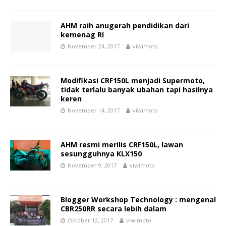
AHM raih anugerah pendidikan dari
kemenag RI
November 24, 2017
viwimoto
Modifikasi CRF150L menjadi Supermoto,
tidak terlalu banyak ubahan tapi hasilnya
keren
November 14, 2017
viwimoto
AHM resmi merilis CRF150L, lawan
sesungguhnya KLX150
November 9, 2017
viwimoto
Blogger Workshop Technology : mengenal
CBR250RR secara lebih dalam
Oktober 12, 2017
viwimoto