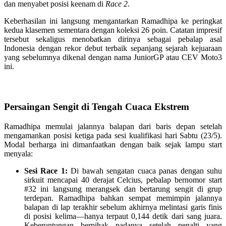
dan menyabet posisi keenam di
Race 2
.
Keberhasilan ini langsung mengantarkan Ramadhipa ke peringkat
kedua klasemen sementara dengan koleksi 26 poin. Catatan impresif
tersebut sekaligus menobatkan dirinya sebagai pebalap asal
Indonesia dengan rekor debut terbaik sepanjang sejarah kejuaraan
yang sebelumnya dikenal dengan nama JuniorGP atau CEV Moto3
ini.
Persaingan Sengit di Tengah Cuaca Ekstrem
Ramadhipa memulai jalannya balapan dari baris depan setelah
mengamankan posisi ketiga pada sesi kualifikasi hari Sabtu (23/5).
Modal berharga ini dimanfaatkan dengan baik sejak lampu start
menyala:
Sesi Race 1:
Di bawah sengatan cuaca panas dengan suhu
sirkuit mencapai 40 derajat Celcius, pebalap bernomor start
#32 ini langsung merangsek dan bertarung sengit di grup
terdepan. Ramadhipa bahkan sempat memimpin jalannya
balapan di lap terakhir sebelum akhirnya melintasi garis finis
di posisi kelima—hanya terpaut 0,144 detik dari sang juara.
Keberuntungan berpihak padanya setelah penalti yang