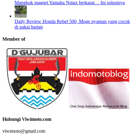
Mangkuk magnet Yamaha Nmax berkarat… Ini solusinya
Daily Review Honda Rebel 500, Moge nyaman yang cocok
di pakai harian
Member of
Hubungi Viwimoto.com
viwimoto@gmail.com