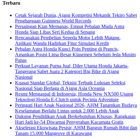
Terbaru
Cetak Sejarah Dunia, Ajang Kompetisi Mekanik Tekiro Sabet
Penghargaan Guinness World Records
Persaingan Kian Memanas, Empat Pebalap Muda Astra
Honda Siap Libas Seri Kedua di Sepang
Rencanakan Pembelian Sepeda Motor Lebih Matang,
Aplikasi Wanda Hadirkan Fitur Simulasi Kredit
Pebalap Astra Honda Kunci Poin Penting di Prancis,
Amankan Posisi Lima Besar Klasemen Sebelum Jeda Musim
Panas
Perkuat Layanan Purna Jual, Diler Utama Honda Jakarta-
Tangerang Sabet Juara 2 Kategori Big Bike di Ajang
Nasional
Kuasai Standar Global, Teknisi Terbaik Lulusan Seleksi
Nasional Siap Berlaga di Ajang Asia Oceania
Resmi Mengaspal di Indonesia, Honda New NX500 Usung
Teknologi Honda E-Clutch untuk Pecinta Adventure
Peringati Hari Anak Nasional 2026, AHM Tanamkan Budaya
Keselamatan Berlalu Lintas untuk 2.000 Lebih Anak
Dukung Pendidikan Anak Berkebutuhan Khusus, Rangkaian
Hari Jadi ke-54 Diwarnai Penyerahan Kacamata Gratis
Akselerasi Ekowisata Pesisir, AHM Bangun Rumah Bibit dan
Tanam 15.000 Mangrove di Karawang