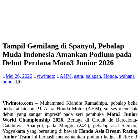
Tampil Gemilang di Spanyol, Pebalap
Muda Indonesia Amankan Podium pada
Debut Perdana Moto3 Junior 2026
Mei 26, 2026
viwimoto
AHM
,
astra
,
balapan
,
Honda
,
wahana
honda
0
Viwimoto.com
– Muhammad Kiandra Ramadhipa, pebalap belia
berbakat binaan PT Astra Honda Motor (AHM), sukses mencetak
debut yang sangat impresif pada seri pembuka
Moto3 Junior
World Championship 2026
. Berlaga di Circuit de Barcelona-
Catalunya, Spanyol, pada Minggu (24/5), pebalap asal Sleman,
Yogyakarta yang bernaung di bawah
Honda Asia-Dream Racing
Junior Team
ini berhasil mengamankan podium ketiga di
Race 1