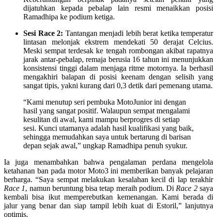
dijatuhkan kepada pebalap lain resmi menaikkan posisi
Ramadhipa ke podium ketiga.
Sesi Race 2:
Tantangan menjadi lebih berat ketika temperatur
lintasan melonjak ekstrem mendekati 50 derajat Celcius.
Meski sempat terdesak ke tengah rombongan akibat rapatnya
jarak antar-pebalap, remaja berusia 16 tahun ini menunjukkan
konsistensi tinggi dalam menjaga ritme motornya. Ia berhasil
mengakhiri balapan di posisi keenam dengan selisih yang
sangat tipis, yakni kurang dari 0,3 detik dari pemenang utama.
“Kami menutup seri pembuka MotoJunior ini dengan
hasil yang sangat positif. Walaupun sempat mengalami
kesulitan di awal, kami mampu berprogres di setiap
sesi. Kunci utamanya adalah hasil kualifikasi yang baik,
sehingga memudahkan saya untuk bertarung di barisan
depan sejak awal,” ungkap Ramadhipa penuh syukur.
Ia juga menambahkan bahwa pengalaman perdana mengelola
ketahanan ban pada motor Moto3 ini memberikan banyak pelajaran
berharga. “Saya sempat melakukan kesalahan kecil di lap terakhir
Race 1
, namun beruntung bisa tetap meraih podium. Di
Race 2
saya
kembali bisa ikut memperebutkan kemenangan. Kami berada di
jalur yang benar dan siap tampil lebih kuat di Estoril,” lanjutnya
optimis.