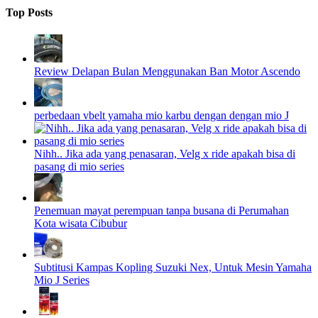
Top Posts
Review Delapan Bulan Menggunakan Ban Motor Ascendo
perbedaan vbelt yamaha mio karbu dengan dengan mio J
Nihh.. Jika ada yang penasaran, Velg x ride apakah bisa di
pasang di mio series
Penemuan mayat perempuan tanpa busana di Perumahan
Kota wisata Cibubur
Subtitusi Kampas Kopling Suzuki Nex, Untuk Mesin Yamaha
Mio J Series