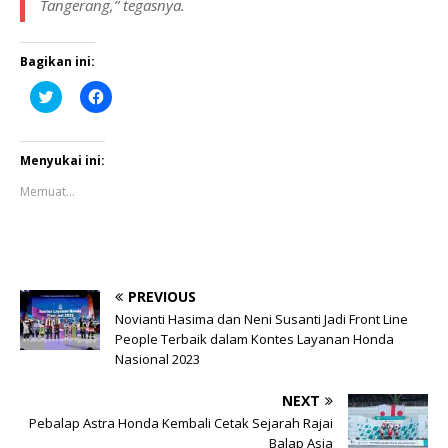
Tangerang,” tegasnya.
Bagikan ini:
K
K
l
l
i
i
k
k
u
u
n
n
Menyukai ini:
t
t
u
u
Memuat...
k
k
b
m
e
e
r
m
b
b
a
a
g
g
i
i
PREVIOUS
p
k
a
a
Novianti Hasima dan Neni Susanti Jadi Front Line
d
n
People Terbaik dalam Kontes Layanan Honda
a
d
T
i
Nasional 2023
w
F
i
a
t
c
NEXT
t
e
e
b
Pebalap Astra Honda Kembali Cetak Sejarah Rajai
r
o
Balap Asia
(
o