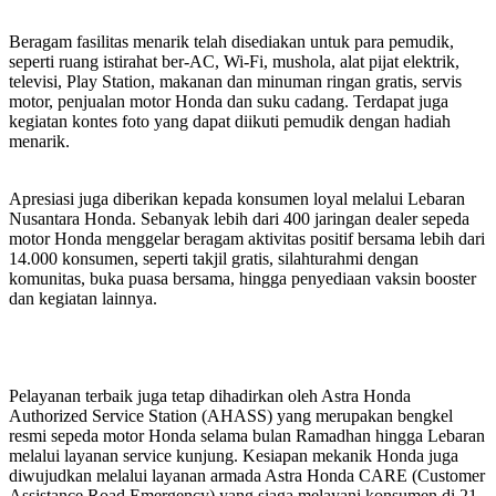
Beragam fasilitas menarik telah disediakan untuk para pemudik,
seperti ruang istirahat ber-AC, Wi-Fi, mushola, alat pijat elektrik,
televisi, Play Station, makanan dan minuman ringan gratis, servis
motor, penjualan motor Honda dan suku cadang. Terdapat juga
kegiatan kontes foto yang dapat diikuti pemudik dengan hadiah
menarik.
Apresiasi juga diberikan kepada konsumen loyal melalui Lebaran
Nusantara Honda. Sebanyak lebih dari 400 jaringan dealer sepeda
motor Honda menggelar beragam aktivitas positif bersama lebih dari
14.000 konsumen, seperti takjil gratis, silahturahmi dengan
komunitas, buka puasa bersama, hingga penyediaan vaksin booster
dan kegiatan lainnya.
Pelayanan terbaik juga tetap dihadirkan oleh Astra Honda
Authorized Service Station (AHASS) yang merupakan bengkel
resmi sepeda motor Honda selama bulan Ramadhan hingga Lebaran
melalui layanan service kunjung. Kesiapan mekanik Honda juga
diwujudkan melalui layanan armada Astra Honda CARE (Customer
Assistance Road Emergency) yang siaga melayani konsumen di 21