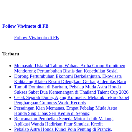
Follow Viwimoto di FB
Follow Viwimoto di FB
Terbaru
Memasuki Usia 54 Tahun, Wahana Artha Group Komitmen
Mendorong Pertumbuhan Bisnis dan Kepedulian Sosial
Dorong Pertumbuhan Ekonomi Berkelanjutan, Ekowisata
Kalitalang Klaten Resmi Dilengkapi Gerbang Identitas Baru
Tampil Dominan di Buriram, Pebalap Muda Astra Honda
Sukses Sabet Dua Kemenangan di Thailand Talent Cup 2026
Cetak Sejarah Dunia, Ajang Kompetisi Mekanik Tekiro Sabet
Penghargaan Guinness World Records
Persaingan Kian Memanas, Empat Pebalap Muda Astra
Honda Siap Libas Seri Kedua di Sepang
Rencanakan Pembelian Sepeda Motor Lebih Matang,
Aplikasi Wanda Hadirkan Fitur Simulasi Kredit
Pebalap Astra Honda Kunci Poin Penting di Prancis,