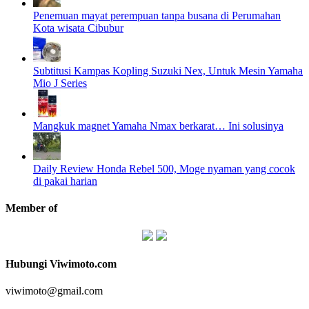
Penemuan mayat perempuan tanpa busana di Perumahan
Kota wisata Cibubur
Subtitusi Kampas Kopling Suzuki Nex, Untuk Mesin Yamaha
Mio J Series
Mangkuk magnet Yamaha Nmax berkarat… Ini solusinya
Daily Review Honda Rebel 500, Moge nyaman yang cocok
di pakai harian
Member of
Hubungi Viwimoto.com
viwimoto@gmail.com