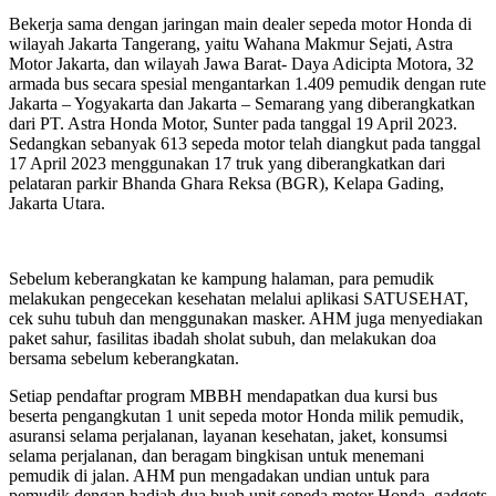
Bekerja sama dengan jaringan main dealer sepeda motor Honda di
wilayah Jakarta Tangerang, yaitu Wahana Makmur Sejati, Astra
Motor Jakarta, dan wilayah Jawa Barat- Daya Adicipta Motora, 32
armada bus secara spesial mengantarkan 1.409 pemudik dengan rute
Jakarta – Yogyakarta dan Jakarta – Semarang yang diberangkatkan
dari PT. Astra Honda Motor, Sunter pada tanggal 19 April 2023.
Sedangkan sebanyak 613 sepeda motor telah diangkut pada tanggal
17 April 2023 menggunakan 17 truk yang diberangkatkan dari
pelataran parkir Bhanda Ghara Reksa (BGR), Kelapa Gading,
Jakarta Utara.
Sebelum keberangkatan ke kampung halaman, para pemudik
melakukan pengecekan kesehatan melalui aplikasi SATUSEHAT,
cek suhu tubuh dan menggunakan masker. AHM juga menyediakan
paket sahur, fasilitas ibadah sholat subuh, dan melakukan doa
bersama sebelum keberangkatan.
Setiap pendaftar program MBBH mendapatkan dua kursi bus
beserta pengangkutan 1 unit sepeda motor Honda milik pemudik,
asuransi selama perjalanan, layanan kesehatan, jaket, konsumsi
selama perjalanan, dan beragam bingkisan untuk menemani
pemudik di jalan. AHM pun mengadakan undian untuk para
pemudik dengan hadiah dua buah unit sepeda motor Honda, gadgets