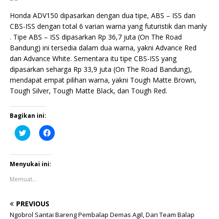
Honda ADV150 dipasarkan dengan dua tipe, ABS – ISS dan
CBS-ISS dengan total 6 varian warna yang futuristik dan manly
. Tipe ABS – ISS dipasarkan Rp 36,7 juta (On The Road
Bandung) ini tersedia dalam dua warna, yakni Advance Red
dan Advance White. Sementara itu tipe CBS-ISS yang
dipasarkan seharga Rp 33,9 juta (On The Road Bandung),
mendapat empat pilihan warna, yakni Tough Matte Brown,
Tough Silver, Tough Matte Black, dan Tough Red.
Bagikan ini:
K
K
l
l
i
i
k
k
u
u
n
n
Menyukai ini:
t
t
u
u
Memuat...
k
k
b
m
e
e
r
m
PREVIOUS
b
b
a
a
Ngobrol Santai Bareng Pembalap Demas Agil, Dari Team Balap