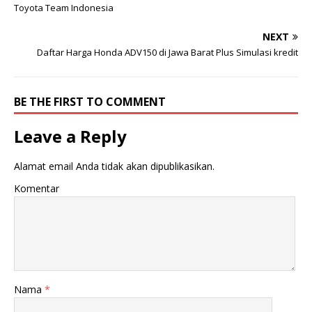
g
g
Toyota Team Indonesia
i
i
p
k
a
a
NEXT
d
n
a
d
Daftar Harga Honda ADV150 di Jawa Barat Plus Simulasi kredit
T
i
w
F
i
a
t
c
t
e
BE THE FIRST TO COMMENT
e
b
r
o
(
o
M
k
Leave a Reply
e
(
m
M
b
e
u
m
Alamat email Anda tidak akan dipublikasikan.
k
b
a
u
Komentar
d
k
i
a
j
d
e
i
n
j
d
e
e
n
l
d
a
e
y
l
a
a
Nama
*
n
y
g
a
b
n