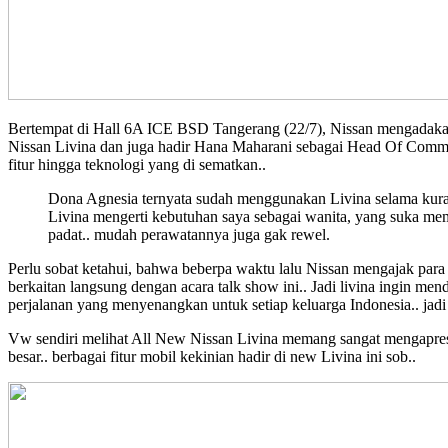
Bertempat di Hall 6A ICE BSD Tangerang (22/7), Nissan mengadakan
Nissan Livina dan juga hadir Hana Maharani sebagai Head Of Commun
fitur hingga teknologi yang di sematkan..
Dona Agnesia ternyata sudah menggunakan Livina selama kurang
Livina mengerti kebutuhan saya sebagai wanita, yang suka me
padat.. mudah perawatannya juga gak rewel.
Perlu sobat ketahui, bahwa beberpa waktu lalu Nissan mengajak para
berkaitan langsung dengan acara talk show ini.. Jadi livina ingin m
perjalanan yang menyenangkan untuk setiap keluarga Indonesia.. ja
Vw sendiri melihat All New Nissan Livina memang sangat mengapresias
besar.. berbagai fitur mobil kekinian hadir di new Livina ini sob..