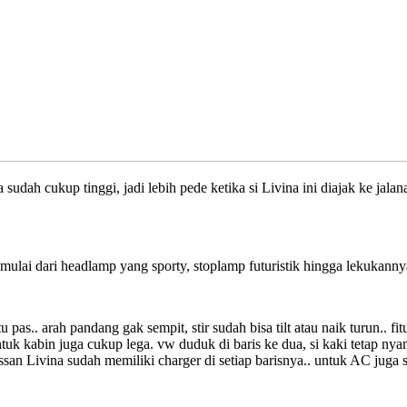
udah cukup tinggi, jadi lebih pede ketika si Livina ini diajak ke jala
 mulai dari headlamp yang sporty, stoplamp futuristik hingga lekukann
as.. arah pandang gak sempit, stir sudah bisa tilt atau naik turun.. fi
tuk kabin juga cukup lega. vw duduk di baris ke dua, si kaki tetap ny
san Livina sudah memiliki charger di setiap barisnya.. untuk AC juga