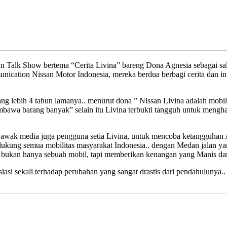
 Talk Show bertema “Cerita Livina” bareng Dona Agnesia sebagai sa
ication Nissan Motor Indonesia, mereka berdua berbagi cerita dan in
 lebih 4 tahun lamanya.. menurut dona ” Nissan Livina adalah mobil 
mbawa barang banyak” selain itu Livina terbukti tangguh untuk mengh
 awak media juga pengguna setia Livina, untuk mencoba ketangguhan A
endukung semua mobilitas masyarakat Indonesia.. dengan Medan jalan ya
di bukan hanya sebuah mobil, tapi memberikan kenangan yang Manis d
i sekali terhadap perubahan yang sangat drastis dari pendahulunya.. s