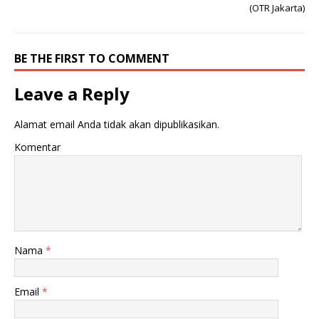
a
u
(OTR Jakarta)
d
k
i
a
j
d
e
i
n
j
BE THE FIRST TO COMMENT
d
e
e
n
l
d
Leave a Reply
a
e
y
l
a
a
n
y
Alamat email Anda tidak akan dipublikasikan.
g
a
b
n
a
g
Komentar
r
b
u
a
)
r
u
)
Nama
*
Email
*