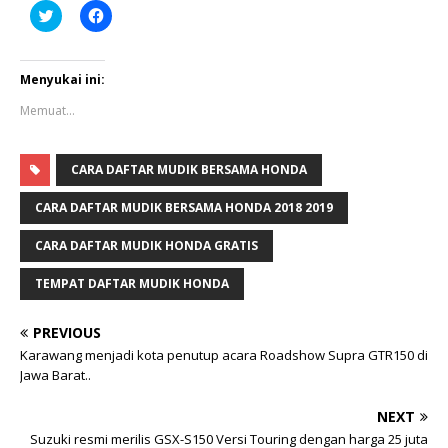
K
K
l
l
i
i
k
k
u
u
n
n
Menyukai ini:
t
t
u
u
Memuat...
k
k
b
m
e
e
r
m
b
b
CARA DAFTAR MUDIK BERSAMA HONDA
a
a
g
g
CARA DAFTAR MUDIK BERSAMA HONDA 2018 2019
i
i
p
k
a
a
CARA DAFTAR MUDIK HONDA GRATIS
d
n
a
d
T
i
TEMPAT DAFTAR MUDIK HONDA
w
F
i
a
t
c
t
e
PREVIOUS
e
b
r
o
Karawang menjadi kota penutup acara Roadshow Supra GTR150 di
(
o
Jawa Barat..
M
k
e
(
m
M
b
e
NEXT
u
m
Suzuki resmi merilis GSX-S150 Versi Touring dengan harga 25 juta
k
b