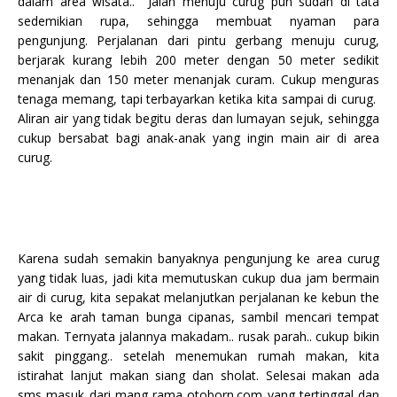
dalam area wisata.. Jalan menuju curug pun sudah di tata
sedemikian rupa, sehingga membuat nyaman para
pengunjung. Perjalanan dari pintu gerbang menuju curug,
berjarak kurang lebih 200 meter dengan 50 meter sedikit
menanjak dan 150 meter menanjak curam. Cukup menguras
tenaga memang, tapi terbayarkan ketika kita sampai di curug.
Aliran air yang tidak begitu deras dan lumayan sejuk, sehingga
cukup bersabat bagi anak-anak yang ingin main air di area
curug.
Karena sudah semakin banyaknya pengunjung ke area curug
yang tidak luas, jadi kita memutuskan cukup dua jam bermain
air di curug, kita sepakat melanjutkan perjalanan ke kebun the
Arca ke arah taman bunga cipanas, sambil mencari tempat
makan. Ternyata jalannya makadam.. rusak parah.. cukup bikin
sakit pinggang.. setelah menemukan rumah makan, kita
istirahat lanjut makan siang dan sholat. Selesai makan ada
sms masuk dari mang rama otoborn.com yang tertinggal dan