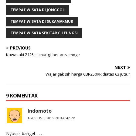
T
i
w
F
i
a
TEMPAT WISATA DI JONGGOL
t
c
t
e
e
b
TEMPAT WISATA DI SUKAMAKMUR
r
o
(
o
TEMPAT WISATA SEKITAR CILEUNGSI
M
k
e
(
m
M
b
e
PREVIOUS
u
m
k
b
Kawasaki Z125, si mungil ber aura moge
a
u
d
k
i
a
NEXT
j
d
e
i
Wajar gak sih harga CBR250RR diatas 63 juta.?
n
j
d
e
e
n
l
d
a
e
9 KOMENTAR
y
l
a
a
n
y
g
a
Indomoto
b
n
a
g
AGUSTUS 3, 2016 PADA 6:42 PM
r
b
u
a
)
r
u
Nyosss banget . . .
)