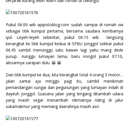
berjarak kurang lebih 40km dari rumah di cileungsi.
Pukul 06.00 wib apipotoblog.com sudah sampai di rumah vw
sebagai titik kumpul pertama, bersama saudara kembarnya
iyul. Leyeh-leyeh sebentar, pukul 06.15 wib langsung
berangkat ke titik kumpul kedua di SPBU Jonggol sekitar pukul
06.45 sambil menunggu satu kawan lagi yaitu mang dede
yusup.. nunggu lumayan lama, baru nongol pukul 07.10,
alesannya sarapan dulu. 😀 😀
Dari titik kumpul ke dua, kita berangkat total 4 orang 3 motor…
jalan santai aja minggu pagi itu, sambil menikmati
pemandangan sungai dan pegunungan yang lumayan indah di
dayeuh jonggol. Suasana jalan yang lengang ditambah udara
yang masih segar menambah nikmatnya riding di jalur
sukamakmur yang memang daerahnya masih asri.