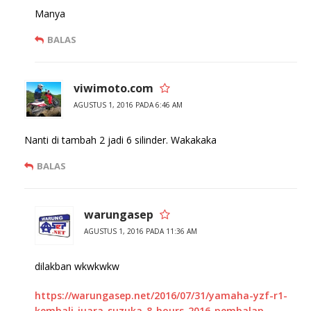
Manya
BALAS
viwimoto.com
AGUSTUS 1, 2016 PADA 6:46 AM
Nanti di tambah 2 jadi 6 silinder. Wakakaka
BALAS
warungasep
AGUSTUS 1, 2016 PADA 11:36 AM
dilakban wkwkwkw
https://warungasep.net/2016/07/31/yamaha-yzf-r1-
kembali-juara-suzuka-8-hours-2016-pembalap-