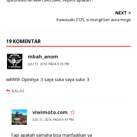
Spesifikasi All New CBR250RR, seperti apakah.?
e
b
r
o
(
o
NEXT
M
k
e
(
Kawasaki Z125, si mungil ber aura moge
m
M
b
e
u
m
k
b
a
u
19 KOMENTAR
d
k
i
a
j
d
e
i
mbah_anom
n
j
d
e
JULI 31, 2016 PADA 9:25 PM
e
n
l
d
a
e
y
l
wihhhh Opininya :3 saya suka saya suka :3
a
a
n
y
g
a
BALAS
b
n
a
g
r
b
u
a
)
r
viwimoto.com
u
)
JULI 31, 2016 PADA 9:47 PM
Tapi apakah yamaha bisa manfaatkan ya