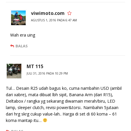
viwimoto.com
AGUSTUS 1, 2016 PADA 6:47 AM
Wah era uing
BALAS
MT 115
JULI 31, 2016 PADA 10:29 PM
Tul… Desain R25 udah bagus ko, cuma nambahin USD (ambil
dari xabre), mata dibuat lbh sipit, Banana Arm (dari R15),
Deltabox / rangka yg sekarang diwarnain merah/biru, LED
lamp, sleeper clutch, revisi power&torsi.. Nambahin 5jutaan
dari hrg skrg cukup value-lah.. Harga di set di 60 koma – 61
koma mantap itu…