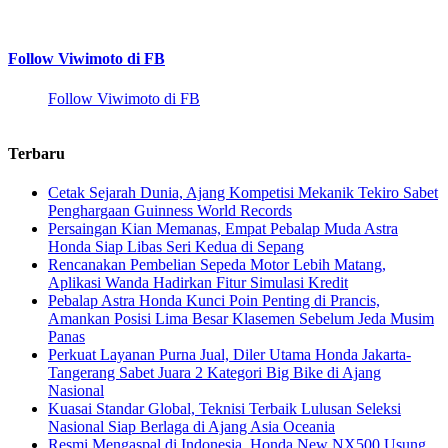
Follow Viwimoto di FB
Follow Viwimoto di FB
Terbaru
Cetak Sejarah Dunia, Ajang Kompetisi Mekanik Tekiro Sabet
Penghargaan Guinness World Records
Persaingan Kian Memanas, Empat Pebalap Muda Astra
Honda Siap Libas Seri Kedua di Sepang
Rencanakan Pembelian Sepeda Motor Lebih Matang,
Aplikasi Wanda Hadirkan Fitur Simulasi Kredit
Pebalap Astra Honda Kunci Poin Penting di Prancis,
Amankan Posisi Lima Besar Klasemen Sebelum Jeda Musim
Panas
Perkuat Layanan Purna Jual, Diler Utama Honda Jakarta-
Tangerang Sabet Juara 2 Kategori Big Bike di Ajang
Nasional
Kuasai Standar Global, Teknisi Terbaik Lulusan Seleksi
Nasional Siap Berlaga di Ajang Asia Oceania
Resmi Mengaspal di Indonesia, Honda New NX500 Usung