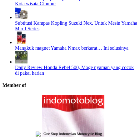
Kota wisata Cibubur
Subtitusi Kampas Kopling Suzuki Nex, Untuk Mesin Yamaha
Mio J Series
Mangkuk magnet Yamaha Nmax berkarat… Ini solusinya
Daily Review Honda Rebel 500, Moge nyaman yang cocok
di pakai harian
Member of