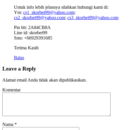
Untuk info lebih jelasnya silahkan hubungi kami di:
Ym:
cs1_skorbet99@yahoo.com
;
cs2_skorbet99@yahoo.com
;
cs3_skorbet99@yahoo.com
Pin bb: 2A84CB8A
Line id: skorbet99
Sms: +66929391685
Terima Kasih
Balas
Leave a Reply
Alamat email Anda tidak akan dipublikasikan.
Komentar
Nama
*