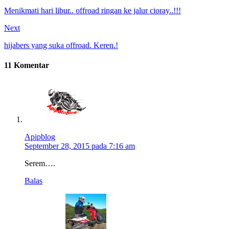
Menikmati hari libur.. offroad ringan ke jalur cioray..!!!
Next
hijabers yang suka offroad. Keren.!
11 Komentar
Apipblog
September 28, 2015 pada 7:16 am
Serem….
Balas