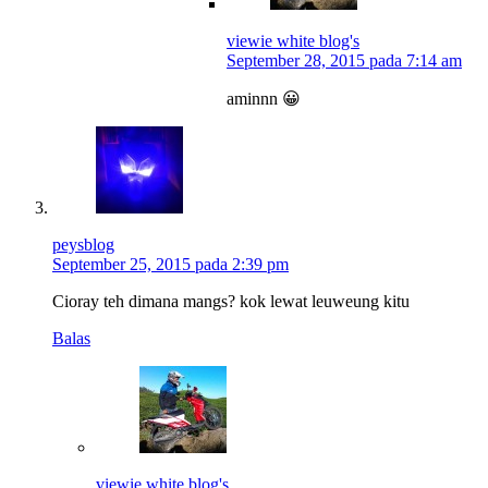
viewie white blog's
September 28, 2015 pada 7:14 am
aminnn 😀
peysblog
September 25, 2015 pada 2:39 pm
Cioray teh dimana mangs? kok lewat leuweung kitu
Balas
viewie white blog's