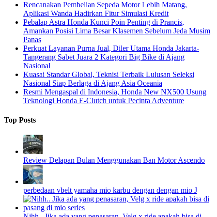
Rencanakan Pembelian Sepeda Motor Lebih Matang,
Aplikasi Wanda Hadirkan Fitur Simulasi Kredit
Pebalap Astra Honda Kunci Poin Penting di Prancis,
Amankan Posisi Lima Besar Klasemen Sebelum Jeda Musim
Panas
Perkuat Layanan Purna Jual, Diler Utama Honda Jakarta-
Tangerang Sabet Juara 2 Kategori Big Bike di Ajang
Nasional
Kuasai Standar Global, Teknisi Terbaik Lulusan Seleksi
Nasional Siap Berlaga di Ajang Asia Oceania
Resmi Mengaspal di Indonesia, Honda New NX500 Usung
Teknologi Honda E-Clutch untuk Pecinta Adventure
Top Posts
Review Delapan Bulan Menggunakan Ban Motor Ascendo
perbedaan vbelt yamaha mio karbu dengan dengan mio J
Nihh.. Jika ada yang penasaran, Velg x ride apakah bisa di