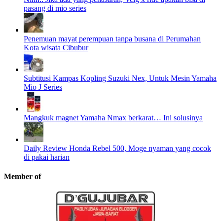
pasang di mio series
Penemuan mayat perempuan tanpa busana di Perumahan
Kota wisata Cibubur
Subtitusi Kampas Kopling Suzuki Nex, Untuk Mesin Yamaha
Mio J Series
Mangkuk magnet Yamaha Nmax berkarat… Ini solusinya
Daily Review Honda Rebel 500, Moge nyaman yang cocok
di pakai harian
Member of