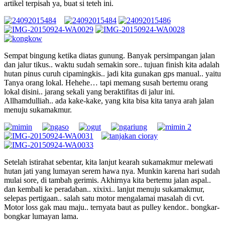
artikel terpisah ya, buat si teteh ini.
Sempat bingung ketika diatas gunung. Banyak persimpangan jalan
dan jalur tikus.. waktu sudah semakin sore.. tujuan finish kita adalah
hutan pinus curuh cipamingkis.. jadi kita gunakan gps manual.. yaitu
Tanya orang lokal. Hehehe… tapi memang susah bertemu orang
lokal disini.. jarang sekali yang beraktifitas di jalur ini.
Allhamdulliah.. ada kake-kake, yang kita bisa kita tanya arah jalan
menuju sukamakmur.
Setelah istirahat sebentar, kita lanjut kearah sukamakmur melewati
hutan jati yang lumayan serem hawa nya. Munkin karena hari sudah
mulai sore, di tambah gerimis. Akhirnya kita bertemu jalan aspal..
dan kembali ke peradaban.. xixixi.. lanjut menuju sukamakmur,
selepas pertigaan.. salah satu motor mengalamai masalah di cvt.
Motor loss gak mau maju.. ternyata baut as pulley kendor.. bongkar-
bongkar lumayan lama.