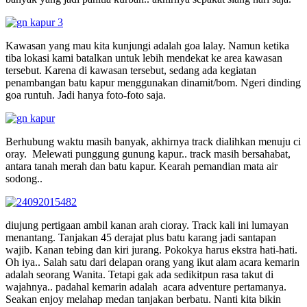
Kawasan yang mau kita kunjungi adalah goa lalay. Namun ketika
tiba lokasi kami batalkan untuk lebih mendekat ke area kawasan
tersebut. Karena di kawasan tersebut, sedang ada kegiatan
penambangan batu kapur menggunakan dinamit/bom. Ngeri dinding
goa runtuh. Jadi hanya foto-foto saja.
Berhubung waktu masih banyak, akhirnya track dialihkan menuju ci
oray. Melewati punggung gunung kapur.. track masih bersahabat,
antara tanah merah dan batu kapur. Kearah pemandian mata air
sodong..
diujung pertigaan ambil kanan arah cioray. Track kali ini lumayan
menantang. Tanjakan 45 derajat plus batu karang jadi santapan
wajib. Kanan tebing dan kiri jurang. Pokokya harus ekstra hati-hati.
Oh iya.. Salah satu dari delapan orang yang ikut alam acara kemarin
adalah seorang Wanita. Tetapi gak ada sedikitpun rasa takut di
wajahnya.. padahal kemarin adalah acara adventure pertamanya.
Seakan enjoy melahap medan tanjakan berbatu. Nanti kita bikin