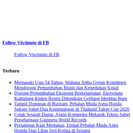
Follow Viwimoto di FB
Follow Viwimoto di FB
Terbaru
Memasuki Usia 54 Tahun, Wahana Artha Group Komitmen
Mendorong Pertumbuhan Bisnis dan Kepedulian Sosial
Dorong Pertumbuhan Ekonomi Berkelanjutan, Ekowisata
Kalitalang Klaten Resmi Dilengkapi Gerbang Identitas Baru
Tampil Dominan di Buriram, Pebalap Muda Astra Honda
Sukses Sabet Dua Kemenangan di Thailand Talent Cup 2026
Cetak Sejarah Dunia, Ajang Kompetisi Mekanik Tekiro Sabet
Penghargaan Guinness World Records
Persaingan Kian Memanas, Empat Pebalap Muda Astra
Honda Siap Libas Seri Kedua di Sepang