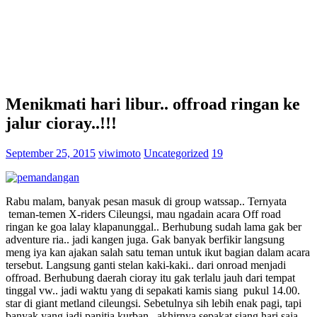
Menikmati hari libur.. offroad ringan ke
jalur cioray..!!!
September 25, 2015
viwimoto
Uncategorized
19
Rabu malam, banyak pesan masuk di group watssap.. Ternyata
teman-temen X-riders Cileungsi, mau ngadain acara Off road
ringan ke goa lalay klapanunggal.. Berhubung sudah lama gak ber
adventure ria.. jadi kangen juga. Gak banyak berfikir langsung
meng iya kan ajakan salah satu teman untuk ikut bagian dalam acara
tersebut. Langsung ganti stelan kaki-kaki.. dari onroad menjadi
offroad. Berhubung daerah cioray itu gak terlalu jauh dari tempat
tinggal vw.. jadi waktu yang di sepakati kamis siang pukul 14.00.
star di giant metland cileungsi. Sebetulnya sih lebih enak pagi, tapi
banyak yang jadi panitia kurban.. akhirnya sepakat siang hari saja.