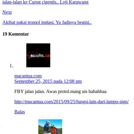
jalan-jalan ke Curug cigentis.. Loji Karawang
Next
Akibat pakai tromol imitasi. Ya Jadinya begini..
19 Komentar
macantua.com
September 25, 2015 pada 12:08 pm
FBY jalan jalan. Awas protol.mang uis hahahhaa
http://macantua.com/2015/09/25/fungsi-lain-dari-lampu-sign/
Balas