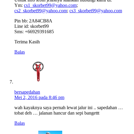
Ym:
cs1_skorbet99@yahoo.com
;
cs2_skorbet99@yahoo.com
;
cs3_skorbet99@yahoo.com
Pin bb: 2A84CB8A
Line id: skorbet99
Sms: +66929391685
Terima Kasih
Balas
bersapedahan
Mei 2, 2016 pada 8:46 pm
wah kayaknya saya pernah lewat jalur ini .. sapedahan …
tobat deh … jalanan hancur dan sepi bangettt
Balas