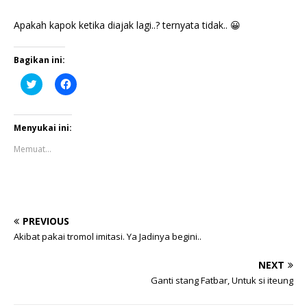
Apakah kapok ketika diajak lagi..? ternyata tidak.. 😀
Bagikan ini:
K
K
l
l
i
i
k
k
u
u
n
n
Menyukai ini:
t
t
u
u
Memuat...
k
k
b
m
e
e
r
m
b
b
a
a
g
g
i
i
PREVIOUS
p
k
a
a
Akibat pakai tromol imitasi. Ya Jadinya begini..
d
n
a
d
T
i
NEXT
w
F
i
a
Ganti stang Fatbar, Untuk si iteung
t
c
t
e
e
b