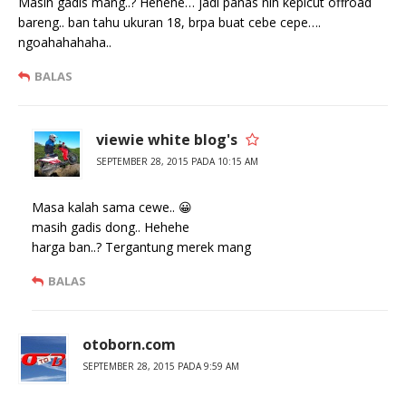
Masih gadis mang..? Hehehe… jadi panas nih kepicut offroad
bareng.. ban tahu ukuran 18, brpa buat cebe cepe….
ngoahahahaha..
BALAS
viewie white blog's
SEPTEMBER 28, 2015 PADA 10:15 AM
Masa kalah sama cewe.. 😀
masih gadis dong.. Hehehe
harga ban..? Tergantung merek mang
BALAS
otoborn.com
SEPTEMBER 28, 2015 PADA 9:59 AM