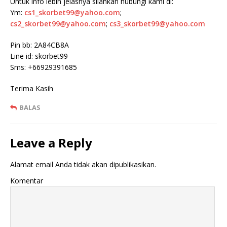
Untuk info lebih jelasnya silahkan hubungi kami di:
Ym:
cs1_skorbet99@yahoo.com
;
cs2_skorbet99@yahoo.com
;
cs3_skorbet99@yahoo.com
Pin bb: 2A84CB8A
Line id: skorbet99
Sms: +66929391685
Terima Kasih
BALAS
Leave a Reply
Alamat email Anda tidak akan dipublikasikan.
Komentar