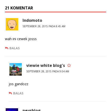
r
o
(
o
21 KOMENTAR
M
k
e
(
m
M
b
e
Indomoto
u
m
k
b
SEPTEMBER 28, 2015 PADA 8:45 AM
a
u
d
k
i
a
j
d
wah ini cewek josss
e
i
n
j
d
e
BALAS
e
n
l
d
a
e
y
l
a
a
viewie white blog's
n
y
g
a
SEPTEMBER 28, 2015 PADA 9:04 AM
b
n
a
g
r
b
u
a
jos gandozz
)
r
u
)
BALAS
peysblog