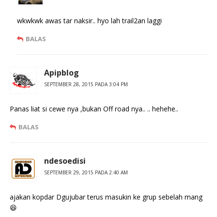
wkwkwk awas tar naksir.. hyo lah trail2an laggi
BALAS
Apipblog
SEPTEMBER 28, 2015 PADA 3:04 PM
Panas liat si cewe nya ,bukan Off road nya.. .. hehehe..
BALAS
ndesoedisi
SEPTEMBER 29, 2015 PADA 2:40 AM
ajakan kopdar Dgujubar terus masukin ke grup sebelah mang
😆