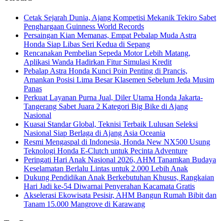
Cetak Sejarah Dunia, Ajang Kompetisi Mekanik Tekiro Sabet
Penghargaan Guinness World Records
Persaingan Kian Memanas, Empat Pebalap Muda Astra
Honda Siap Libas Seri Kedua di Sepang
Rencanakan Pembelian Sepeda Motor Lebih Matang,
Aplikasi Wanda Hadirkan Fitur Simulasi Kredit
Pebalap Astra Honda Kunci Poin Penting di Prancis,
Amankan Posisi Lima Besar Klasemen Sebelum Jeda Musim
Panas
Perkuat Layanan Purna Jual, Diler Utama Honda Jakarta-
Tangerang Sabet Juara 2 Kategori Big Bike di Ajang
Nasional
Kuasai Standar Global, Teknisi Terbaik Lulusan Seleksi
Nasional Siap Berlaga di Ajang Asia Oceania
Resmi Mengaspal di Indonesia, Honda New NX500 Usung
Teknologi Honda E-Clutch untuk Pecinta Adventure
Peringati Hari Anak Nasional 2026, AHM Tanamkan Budaya
Keselamatan Berlalu Lintas untuk 2.000 Lebih Anak
Dukung Pendidikan Anak Berkebutuhan Khusus, Rangkaian
Hari Jadi ke-54 Diwarnai Penyerahan Kacamata Gratis
Akselerasi Ekowisata Pesisir, AHM Bangun Rumah Bibit dan
Tanam 15.000 Mangrove di Karawang