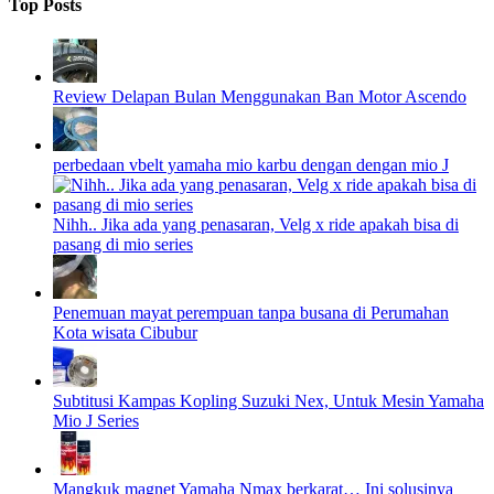
Top Posts
Review Delapan Bulan Menggunakan Ban Motor Ascendo
perbedaan vbelt yamaha mio karbu dengan dengan mio J
Nihh.. Jika ada yang penasaran, Velg x ride apakah bisa di
pasang di mio series
Penemuan mayat perempuan tanpa busana di Perumahan
Kota wisata Cibubur
Subtitusi Kampas Kopling Suzuki Nex, Untuk Mesin Yamaha
Mio J Series
Mangkuk magnet Yamaha Nmax berkarat… Ini solusinya