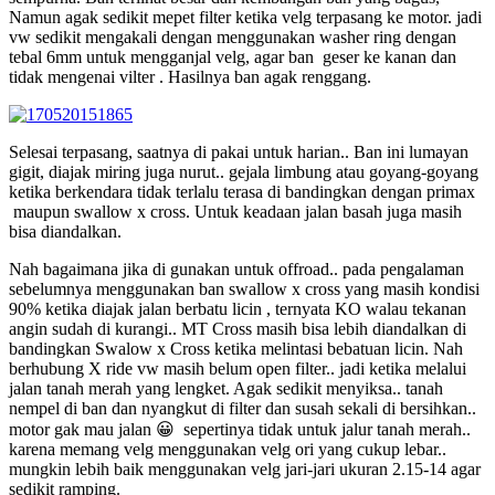
Namun agak sedikit mepet filter ketika velg terpasang ke motor. jadi
vw sedikit mengakali dengan menggunakan washer ring dengan
tebal 6mm untuk mengganjal velg, agar ban geser ke kanan dan
tidak mengenai vilter . Hasilnya ban agak renggang.
Selesai terpasang, saatnya di pakai untuk harian.. Ban ini lumayan
gigit, diajak miring juga nurut.. gejala limbung atau goyang-goyang
ketika berkendara tidak terlalu terasa di bandingkan dengan primax
maupun swallow x cross. Untuk keadaan jalan basah juga masih
bisa diandalkan.
Nah bagaimana jika di gunakan untuk offroad.. pada pengalaman
sebelumnya menggunakan ban swallow x cross yang masih kondisi
90% ketika diajak jalan berbatu licin , ternyata KO walau tekanan
angin sudah di kurangi.. MT Cross masih bisa lebih diandalkan di
bandingkan Swalow x Cross ketika melintasi bebatuan licin. Nah
berhubung X ride vw masih belum open filter.. jadi ketika melalui
jalan tanah merah yang lengket. Agak sedikit menyiksa.. tanah
nempel di ban dan nyangkut di filter dan susah sekali di bersihkan..
motor gak mau jalan 😀 sepertinya tidak untuk jalur tanah merah..
karena memang velg menggunakan velg ori yang cukup lebar..
mungkin lebih baik menggunakan velg jari-jari ukuran 2.15-14 agar
sedikit ramping.