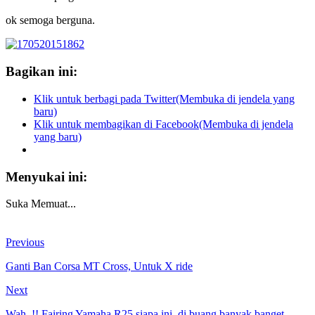
ok semoga berguna.
Bagikan ini:
Klik untuk berbagi pada Twitter(Membuka di jendela yang
baru)
Klik untuk membagikan di Facebook(Membuka di jendela
yang baru)
Menyukai ini:
Suka
Memuat...
Previous
Ganti Ban Corsa MT Cross, Untuk X ride
Next
Wah..!! Fairing Yamaha R25 siapa ini. di buang banyak banget