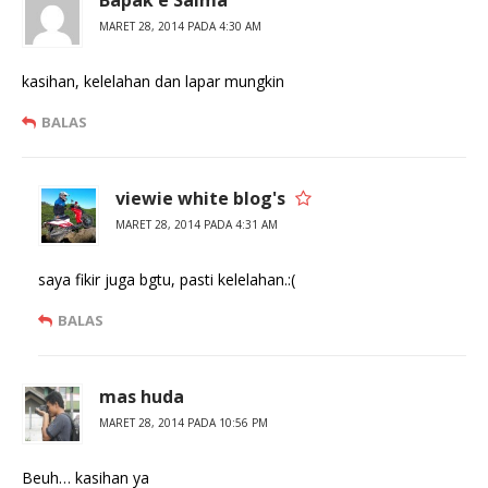
Bapak'e Salma
a
u
d
k
MARET 28, 2014 PADA 4:30 AM
i
a
j
d
e
i
kasihan, kelelahan dan lapar mungkin
n
j
d
e
e
n
BALAS
l
d
a
e
y
l
a
a
n
y
viewie white blog's
g
a
b
n
a
g
MARET 28, 2014 PADA 4:31 AM
r
b
u
a
)
r
saya fikir juga bgtu, pasti kelelahan.:(
u
)
BALAS
mas huda
MARET 28, 2014 PADA 10:56 PM
Beuh… kasihan ya