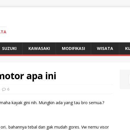
ATA
SUZUKI
KAWASAKI
MODIFIKASI
WISATA
KU
motor apa ini
6
maha kayak gini nih. Mungkin ada yang tau bro semua.?
ng ori.. bahannya tebal dan gak mudah gores. Vw nemu visor