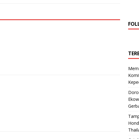
FOL
TER
Mema
Komi
Keped
Doro
Ekowi
Gerba
Tamp
Hond
Thail