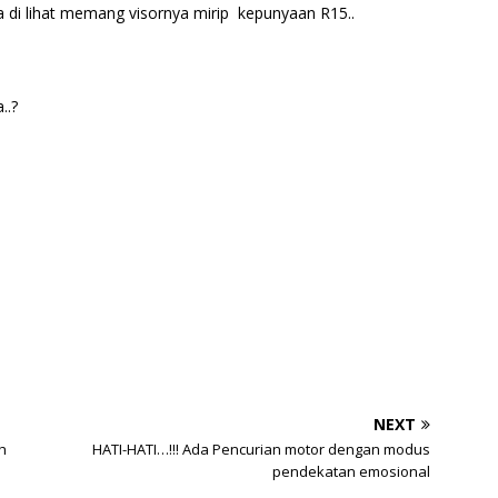
ika di lihat memang visornya mirip kepunyaan R15..
..?
NEXT
h
HATI-HATI…!!! Ada Pencurian motor dengan modus
pendekatan emosional