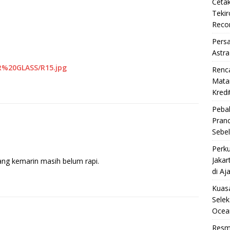
Cetak
Teki
Reco
Pers
Astra
R%20GLASS/R15.jpg
Renc
Matan
Kredi
Pebal
Pran
Sebe
Perku
Jakar
ang kemarin masih belum rapi.
di Aj
Kuasa
Selek
Ocea
Resm