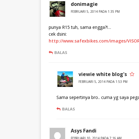
donimagie
FEBRUARI 5, 2014 PADA 1:35 PM
punya R15 tuh, sama engga?!…
cek dsini:
http://www.safexbikes.com/images/VISO
BALAS
viewie white blog's
FEBRUARI 5, 2014 PADA 1:53 PM
Sama sepertinya bro.. cuma yg saya peg
BALAS
Asys Fandi
FEBRUARI 10, 2014 PADA 7:16 AM