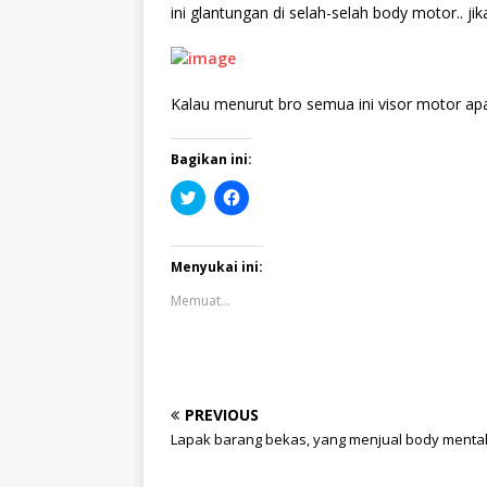
ini glantungan di selah-selah body motor.. j
Kalau menurut bro semua ini visor motor apa
Bagikan ini:
K
K
l
l
i
i
k
k
u
u
n
n
Menyukai ini:
t
t
u
u
Memuat...
k
k
b
m
e
e
r
m
b
b
a
a
g
g
i
i
PREVIOUS
p
k
a
a
Lapak barang bekas, yang menjual body menta
d
n
a
d
T
i