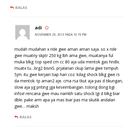
BALAS
adi
NOVEMBER 29, 2013 PADA 10:19 PM
mudah mudahan x ride gwe aman aman saja. so x ride
gwe muatny skptr 250 kg lbh ama gwe, muatanya ful
muka blkg. top sped cm cc 80 aja uda mentok gas hndlx.
muatx tu…brg2 bisniS. prjalanan ckup lama gwe tempuh
5jm. itu gwe kerjain tiap hari coz. kdag shock blkg gwe rs
da mentok. tp aman2 aje. cma rsa tkut aja pas d tikungan,
slow aja yg pnting jga keseimbangan. tolong dong bgi
infox! rencana gwe mau nambh satu shock lgi d blkg biar
dble. pake arm apa ya mas biar pas ma skutik andalan
gwe… maksh
BALAS