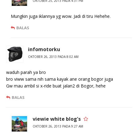
OKTOBER 25, 2013 PADA 4:31 PM
Mungkin juga iklannya yg wow. Jadi di tiru Hehehe.
BALAS
infomotorku
OKTOBER 26, 2013 PADA 8:02 AM
waduh parah ya bro
bro viww sama nih sama kayak ane orang bogor juga
Gw mau ambil si x-ride buat jalan2 di Bogor, hehe
BALAS
viewie white blog's
OKTOBER 26, 2013 PADA 9:27 AM