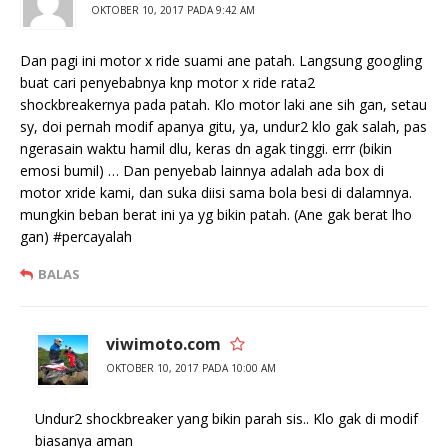
OKTOBER 10, 2017 PADA 9:42 AM
Dan pagi ini motor x ride suami ane patah. Langsung googling
buat cari penyebabnya knp motor x ride rata2
shockbreakernya pada patah. Klo motor laki ane sih gan, setau
sy, doi pernah modif apanya gitu, ya, undur2 klo gak salah, pas
ngerasain waktu hamil dlu, keras dn agak tinggi. errr (bikin
emosi bumil) … Dan penyebab lainnya adalah ada box di
motor xride kami, dan suka diisi sama bola besi di dalamnya.
mungkin beban berat ini ya yg bikin patah. (Ane gak berat lho
gan) #percayalah
BALAS
viwimoto.com
OKTOBER 10, 2017 PADA 10:00 AM
Undur2 shockbreaker yang bikin parah sis.. Klo gak di modif
biasanya aman