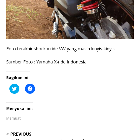
Foto terakhir shock x ride VW yang masih kinyis-kinyis
Sumber Foto : Yamaha X-ride Indonesia
Bagikan ini:
K
K
l
l
i
i
k
k
u
u
n
n
Menyukai ini:
t
t
u
u
Memuat...
k
k
b
m
e
e
r
m
PREVIOUS
b
b