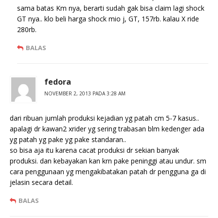
sama batas Km nya, berarti sudah gak bisa claim lagi shock
GT nya.. klo beli harga shock mio j, GT, 157rb. kalau X ride
280rb.
BALAS
fedora
NOVEMBER 2, 2013 PADA 3:28 AM
dari ribuan jumlah produksi kejadian yg patah cm 5-7 kasus..
apalagi dr kawan2 xrider yg sering trabasan blm kedenger ada
yg patah yg pake yg pake standaran..
so bisa aja itu karena cacat produksi dr sekian banyak
produksi. dan kebayakan kan krn pake peninggi atau undur. sm
cara penggunaan yg mengakibatakan patah dr pengguna ga di
jelasin secara detail.
BALAS