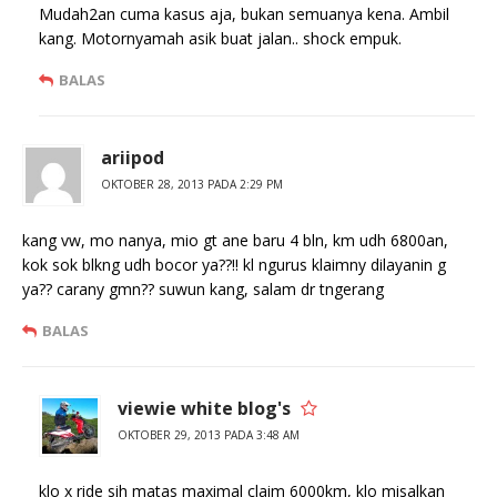
Mudah2an cuma kasus aja, bukan semuanya kena. Ambil
kang. Motornyamah asik buat jalan.. shock empuk.
BALAS
ariipod
OKTOBER 28, 2013 PADA 2:29 PM
kang vw, mo nanya, mio gt ane baru 4 bln, km udh 6800an,
kok sok blkng udh bocor ya??!! kl ngurus klaimny dilayanin g
ya?? carany gmn?? suwun kang, salam dr tngerang
BALAS
viewie white blog's
OKTOBER 29, 2013 PADA 3:48 AM
klo x ride sih matas maximal claim 6000km, klo misalkan