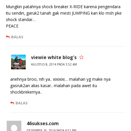
Mungkin patahnya shock breaker X-RIDE karena pengendara
itu sendiri, garuk2 tanah gak mesti JUMPING kan klo msh pke
shock standar…
PEACE
BALAS
viewie white blog's
AGUSTUS 8, 2014 PADA 3:52 AM
anehnya broo, nih ya.. xixixixi… malahan yg make nya
gasruk2an alias kasar.. malahan pada awet itu
shockbrekernya..
BALAS
46sukses.com
DESEMBER 16, 2014 PADA 4:51 PM