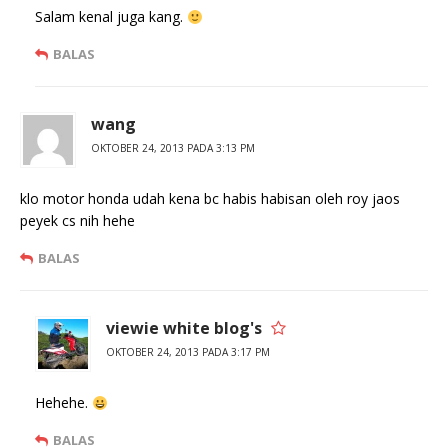
b
n
Salam kenal juga kang.
a
g
r
b
u
a
BALAS
)
r
u
)
wang
OKTOBER 24, 2013 PADA 3:13 PM
klo motor honda udah kena bc habis habisan oleh roy jaos
peyek cs nih hehe
BALAS
viewie white blog's
OKTOBER 24, 2013 PADA 3:17 PM
Hehehe.
BALAS