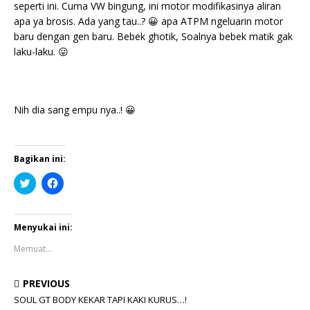
seperti ini. Cuma VW bingung, ini motor modifikasinya aliran
apa ya brosis. Ada yang tau..? 😀 apa ATPM ngeluarin motor
baru dengan gen baru. Bebek ghotik, Soalnya bebek matik gak
laku-laku. 😛
Nih dia sang empu nya..! 😀
Bagikan ini:
K
K
l
l
i
i
k
k
u
u
n
n
Menyukai ini:
t
t
u
u
Memuat...
k
k
b
m
e
e
r
m
PREVIOUS
b
b
a
a
SOUL GT BODY KEKAR TAPI KAKI KURUS…!
g
g