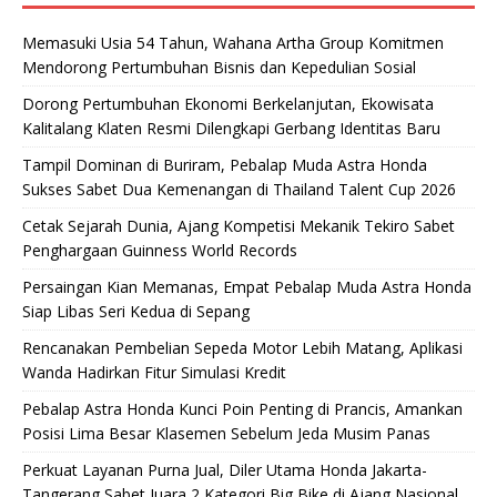
Memasuki Usia 54 Tahun, Wahana Artha Group Komitmen
Mendorong Pertumbuhan Bisnis dan Kepedulian Sosial
Dorong Pertumbuhan Ekonomi Berkelanjutan, Ekowisata
Kalitalang Klaten Resmi Dilengkapi Gerbang Identitas Baru
Tampil Dominan di Buriram, Pebalap Muda Astra Honda
Sukses Sabet Dua Kemenangan di Thailand Talent Cup 2026
Cetak Sejarah Dunia, Ajang Kompetisi Mekanik Tekiro Sabet
Penghargaan Guinness World Records
Persaingan Kian Memanas, Empat Pebalap Muda Astra Honda
Siap Libas Seri Kedua di Sepang
Rencanakan Pembelian Sepeda Motor Lebih Matang, Aplikasi
Wanda Hadirkan Fitur Simulasi Kredit
Pebalap Astra Honda Kunci Poin Penting di Prancis, Amankan
Posisi Lima Besar Klasemen Sebelum Jeda Musim Panas
Perkuat Layanan Purna Jual, Diler Utama Honda Jakarta-
Tangerang Sabet Juara 2 Kategori Big Bike di Ajang Nasional