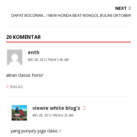
i
i
p
k
NEXT
a
a
d
n
DAPAT BOCORAN…! NEW HONDA BEAT NONGOL BULAN OKTOBER
a
d
T
i
w
F
i
a
t
c
20 KOMENTAR
t
e
e
b
r
o
(
o
enth
M
k
e
(
MEI 28, 2012 PADA 5:46 AM
m
M
b
e
u
m
k
b
aliran classic horor
a
u
d
k
i
a
BALAS
j
d
e
i
n
j
d
e
e
n
viewie white blog's
l
d
a
e
MEI 28, 2012 PADA 6:25 AM
y
l
a
a
n
y
g
a
yang punya’y juga clasic..!
b
n