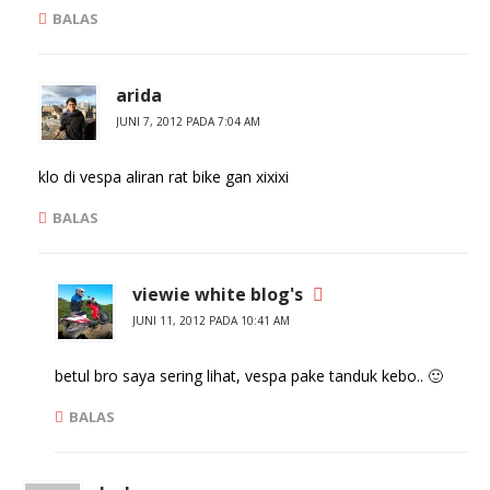
a
g
r
b
BALAS
u
a
)
r
u
)
arida
JUNI 7, 2012 PADA 7:04 AM
klo di vespa aliran rat bike gan xixixi
BALAS
viewie white blog's
JUNI 11, 2012 PADA 10:41 AM
betul bro saya sering lihat, vespa pake tanduk kebo.. 🙂
BALAS