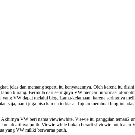
ngkat, jelas dan memang seperti itu kenyataannya. Oleh karena itu disi
 tahun kurang. Bermula dari seringnya VW mencari informasi otomotif
masi yang VW dapat melalui blog. Lama-kelamaan karena seringnya mel
an saja, nanti juga bisa karena terbiasa. Tujuan membuat blog ini ad
 Akhirnya VW beri nama viewiewhite. Viewie itu panggilan teman2 un
au lah artinya putih. Viewie white bukan berarti si viewie putih atau
ua yang VW miliki berwarna putih.