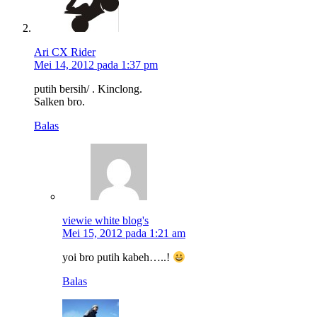
Ari CX Rider
Mei 14, 2012 pada 1:37 pm
putih bersih/ . Kinclong.
Salken bro.
Balas
viewie white blog's
Mei 15, 2012 pada 1:21 am
yoi bro putih kabeh…..!
Balas