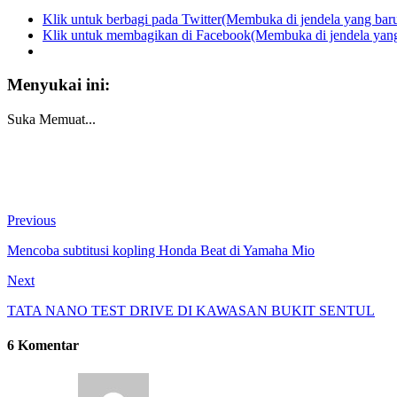
Klik untuk berbagi pada Twitter(Membuka di jendela yang bar
Klik untuk membagikan di Facebook(Membuka di jendela yang
Menyukai ini:
Suka
Memuat...
Previous
Mencoba subtitusi kopling Honda Beat di Yamaha Mio
Next
TATA NANO TEST DRIVE DI KAWASAN BUKIT SENTUL
6 Komentar