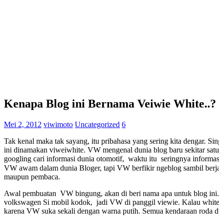
Kenapa Blog ini Bernama Veiwie White..?
Mei 2, 2012
viwimoto
Uncategorized
6
Tak kenal maka tak sayang, itu pribahasa yang sering kita dengar. Si
ini dinamakan viweiwhite. VW mengenal dunia blog baru sekitar satu
googling cari informasi dunia otomotif, waktu itu seringnya infor
VW awam dalam dunia Bloger, tapi VW berfikir ngeblog sambil berjal
maupun pembaca.
Awal pembuatan VW bingung, akan di beri nama apa untuk blog ini.
volkswagen Si mobil kodok, jadi VW di panggil viewie. Kalau white t
karena VW suka sekali dengan warna putih. Semua kendaraan roda d