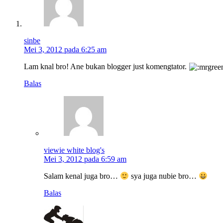
sinbe
Mei 3, 2012 pada 6:25 am
Lam knal bro! Ane bukan blogger just komengtator.
Balas
viewie white blog's
Mei 3, 2012 pada 6:59 am
Salam kenal juga bro…
sya juga nubie bro…
Balas