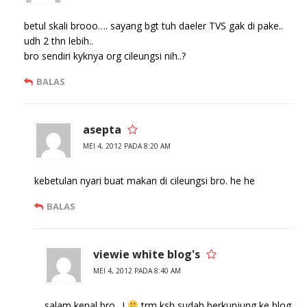
betul skali brooo…. sayang bgt tuh daeler TVS gak di pake..
udh 2 thn lebih..
bro sendiri kyknya org cileungsi nih..?
BALAS
asepta
MEI 4, 2012 PADA 8:20 AM
kebetulan nyari buat makan di cileungsi bro. he he
BALAS
viewie white blog's
MEI 4, 2012 PADA 8:40 AM
salam kenal bro…!
trm ksh sudah berkunjung ke blog