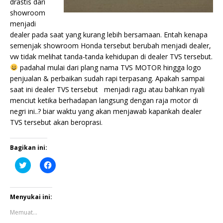
drastis dari
showroom
menjadi
dealer pada saat yang kurang lebih bersamaan. Entah kenapa
semenjak showroom Honda tersebut berubah menjadi dealer,
vw tidak melihat tanda-tanda kehidupan di dealer TVS tersebut.
padahal mulai dari plang nama TVS MOTOR hingga logo
penjualan & perbaikan sudah rapi terpasang. Apakah sampai
saat ini dealer TVS tersebut menjadi ragu atau bahkan nyali
menciut ketika berhadapan langsung dengan raja motor di
negri ini..? biar waktu yang akan menjawab kapankah dealer
TVS tersebut akan beroprasi.
Bagikan ini:
K
K
l
l
i
i
k
k
u
u
n
n
Menyukai ini:
t
t
u
u
Memuat...
k
k
b
m