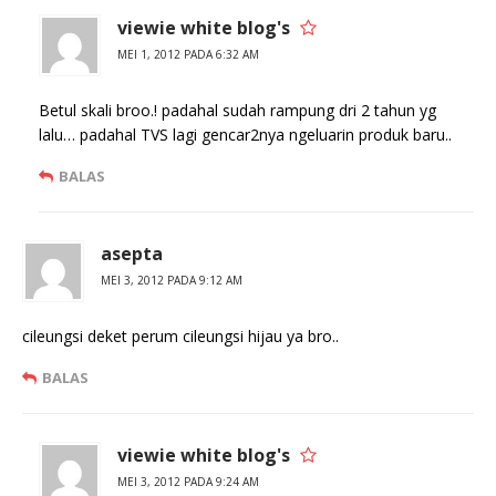
y
l
a
a
viewie white blog's
n
y
g
a
MEI 1, 2012 PADA 6:32 AM
b
n
a
g
r
b
u
a
Betul skali broo.! padahal sudah rampung dri 2 tahun yg
)
r
lalu… padahal TVS lagi gencar2nya ngeluarin produk baru..
u
)
BALAS
asepta
MEI 3, 2012 PADA 9:12 AM
cileungsi deket perum cileungsi hijau ya bro..
BALAS
viewie white blog's
MEI 3, 2012 PADA 9:24 AM