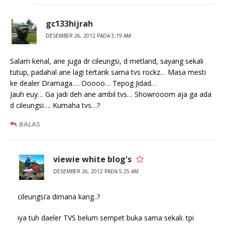
gc133hijrah
DESEMBER 26, 2012 PADA 5:19 AM
Salam kenal, ane juga dr cileungsi, d metland, sayang sekali
tutup, padahal ane lagi tertarik sama tvs rockz… Masa mesti
ke dealer Dramaga…. Ooooo… Tepog Jidad…
Jauh euy… Ga jadi deh ane ambil tvs… Showrooom aja ga ada
d cileungsi…. Kumaha tvs…?
BALAS
viewie white blog's
DESEMBER 26, 2012 PADA 5:25 AM
cileungsi’a dimana kang..?
iya tuh daeler TVS belum sempet buka sama sekali. tpi