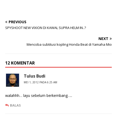
e
e
r
m
b
b
a
a
g
g
i
i
PREVIOUS
p
k
a
a
SPYSHOOT NEW VIXION DI KAWAL SUPRA HELM IN..?
d
n
a
d
T
i
NEXT
w
F
i
a
Mencoba subtitusi kopling Honda Beat di Yamaha Mio
t
c
t
e
e
b
r
o
(
o
12 KOMENTAR
M
k
e
(
m
M
b
e
Tulus Budi
u
m
k
b
MEI 1, 2012 PADA 6:25 AM
a
u
d
k
i
a
j
d
walahhh… layu sebelum berkembang…..
e
i
n
j
d
e
BALAS
e
n
l
d
a
e