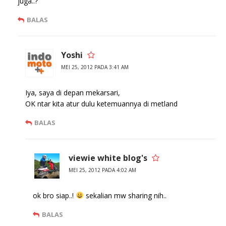
juga..?
BALAS
Yoshi
MEI 25, 2012 PADA 3:41 AM
Iya, saya di depan mekarsari,
OK ntar kita atur dulu ketemuannya di metland
BALAS
viewie white blog's
MEI 25, 2012 PADA 4:02 AM
ok bro siap..!
sekalian mw sharing nih..
BALAS