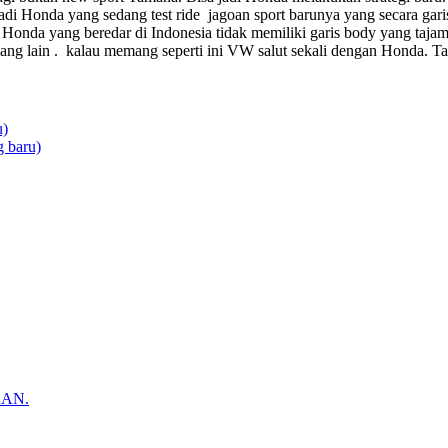
a jadi Honda yang sedang test ride jagoan sport barunya yang secara ga
 Honda yang beredar di Indonesia tidak memiliki garis body yang ta
 yang lain . kalau memang seperti ini VW salut sekali dengan Honda. 
u)
 baru)
AN.