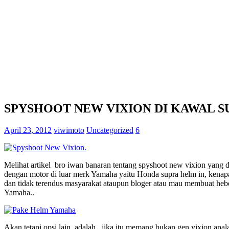
SPYSHOOT NEW VIXION DI KAWAL SU
April 23, 2012
viwimoto
Uncategorized
6
Melihat artikel bro iwan banaran tentang spyshoot new vixion yang 
dengan motor di luar merk Yamaha yaitu Honda supra helm in, kenap
dan tidak terendus masyarakat ataupun bloger atau mau membuat heboh 
Yamaha..
Akan tetapi opsi lain adalah , jika itu memang bukan gen vixion apa