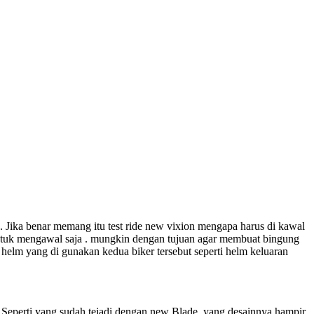
 Jika benar memang itu test ride new vixion mengapa harus di kawal
untuk mengawal saja . mungkin dengan tujuan agar membuat bingung
 helm yang di gunakan kedua biker tersebut seperti helm keluaran
. Seperti yang sudah tejadi dengan new Blade, yang desainnya hampir