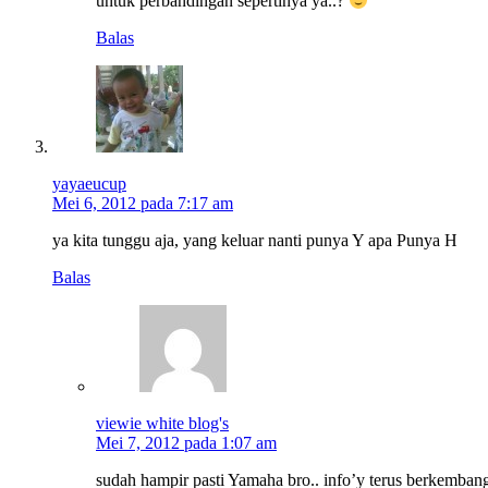
untuk perbandingan sepertinya ya..?
Balas
yayaeucup
Mei 6, 2012 pada 7:17 am
ya kita tunggu aja, yang keluar nanti punya Y apa Punya H
Balas
viewie white blog's
Mei 7, 2012 pada 1:07 am
sudah hampir pasti Yamaha bro.. info’y terus berkemban