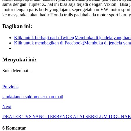
sama dengan Jupiter Z. hal ini bisa saja terjadi dengan Vixion. Bis
motor dengan garis body yang tajam, sepengetahuan VW motor sport
ke masyarakat akan hadir Honda trails padahal ada motor sport baru
Bagikan ini:
Klik untuk berbagi pada Twitter(Membuka di jendela yang bar
Klik untuk membagikan di Facebook(Membuka di jendela yang
Menyukai ini:
Suka
Memuat...
Previous
tanda-tanda spidometer mau mati
Next
DEALER TVS YANG TERBENGKALAI SEBELUM DIGUNAK
6 Komentar