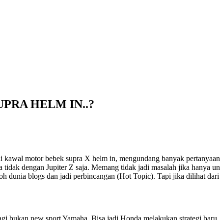
PRA HELM IN..?
di kawal motor bebek supra X helm in, mengundang banyak pertanyaan.
a tidak dengan Jupiter Z saja. Memang tidak jadi masalah jika hanya 
dunia blogs dan jadi perbincangan (Hot Topic). Tapi jika dilihat dari
lagi bukan new sport Yamaha. Bisa jadi Honda melakukan strategi baru