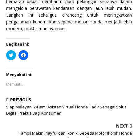
berharap dapat membantu para pelanggan setianya dalam
mengelola perawatan kendaraan dengan jauh lebih mudah.
Langkah ini sekaligus dirancang untuk meningkatkan
pengalaman kepemilikan sepeda motor Honda menjadi lebih
modern, praktis, dan nyaman.
Bagikan ini:
K
K
l
l
i
i
k
k
u
u
n
n
Menyukai ini:
t
t
u
u
Memuat...
k
k
b
m
e
e
r
m
PREVIOUS
b
b
a
a
Siap Melayani 24 Jam, Asisten Virtual Honda Hadir Sebagai Solusi
g
g
Digital Praktis Bagi Konsumen
i
i
p
k
a
a
NEXT
d
n
a
d
Tampil Makin Playful dan Ikonik, Sepeda Motor Ikonik Honda
T
i