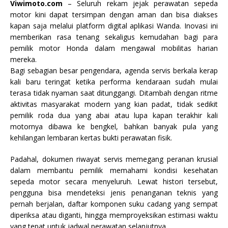
Viwimoto.com
– Seluruh rekam jejak perawatan sepeda
motor kini dapat tersimpan dengan aman dan bisa diakses
kapan saja melalui platform digital aplikasi Wanda. Inovasi ini
memberikan rasa tenang sekaligus kemudahan bagi para
pemilik motor Honda dalam mengawal mobilitas harian
mereka.
Bagi sebagian besar pengendara, agenda servis berkala kerap
kali baru teringat ketika performa kendaraan sudah mulai
terasa tidak nyaman saat ditunggangi. Ditambah dengan ritme
aktivitas masyarakat modern yang kian padat, tidak sedikit
pemilik roda dua yang abai atau lupa kapan terakhir kali
motornya dibawa ke bengkel, bahkan banyak pula yang
kehilangan lembaran kertas bukti perawatan fisik.
Padahal, dokumen riwayat servis memegang peranan krusial
dalam membantu pemilik memahami kondisi kesehatan
sepeda motor secara menyeluruh. Lewat histori tersebut,
pengguna bisa mendeteksi jenis penanganan teknis yang
pernah berjalan, daftar komponen suku cadang yang sempat
diperiksa atau diganti, hingga memproyeksikan estimasi waktu
yang tepat untuk jadwal perawatan selanjutnya.