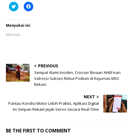
K
K
l
l
i
i
k
k
u
u
n
n
Menyukai ini:
t
t
u
u
Memuat...
k
k
b
m
e
e
r
m
b
b
a
a
g
g
i
i
PREVIOUS
p
k
a
a
Sempat Alami Insiden, Crosser Binaan AHM Ivan
d
n
Valrossi Sukses Rebut Podium di Kejurnas MX2
a
d
T
i
Bekasi
w
F
i
a
t
c
NEXT
t
e
e
b
Pantau Kondisi Motor Lebih Praktis, Aplikasi Digital
r
o
Ini Simpan Rekam Jejak Servis Secara Real-Time
(
o
M
k
e
(
m
M
b
e
u
m
BE THE FIRST TO COMMENT