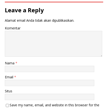
k
b
a
u
d
k
Leave a Reply
i
a
j
d
e
i
n
j
Alamat email Anda tidak akan dipublikasikan.
d
e
e
n
Komentar
l
d
a
e
y
l
a
a
n
y
g
a
b
n
a
g
r
b
u
a
)
r
u
Nama
*
)
Email
*
Situs
Save my name, email, and website in this browser for the