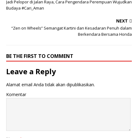
a
a
Jadi Pelopor di Jalan Raya, Cara Pengendara Perempuan Wujudkan
g
g
Budaya #Cari_Aman
i
i
p
k
a
a
NEXT
d
n
a
d
“Zen on Wheels” Semangat Kartini dan Kesadaran Penuh dalam
T
i
w
F
Berkendara Bersama Honda
i
a
t
c
t
e
e
b
r
o
BE THE FIRST TO COMMENT
(
o
M
k
e
(
Leave a Reply
m
M
b
e
u
m
k
b
Alamat email Anda tidak akan dipublikasikan.
a
u
d
k
i
a
Komentar
j
d
e
i
n
j
d
e
e
n
l
d
a
e
y
l
a
a
n
y
g
a