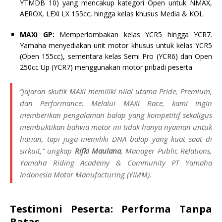
YTMDB 10) yang mencakup kategori Open untuk NMAX,
AEROX, LEXi LX 155cc, hingga kelas khusus Media & KOL.
MAXi GP:
Memperlombakan kelas YCR5 hingga YCR7.
Yamaha menyediakan unit motor khusus untuk kelas YCR5
(Open 155cc), sementara kelas Semi Pro (YCR6) dan Open
250cc Up (YCR7) menggunakan motor pribadi peserta.
“Jajaran skutik MAXi memiliki nilai utama
Pride, Premium,
dan
Performance
. Melalui MAXi Race, kami ingin
memberikan pengalaman balap yang kompetitif sekaligus
membuktikan bahwa motor ini tidak hanya nyaman untuk
harian, tapi juga memiliki DNA balap yang kuat saat di
sirkuit,” ungkap
Rifki Maulana
,
Manager Public Relations,
Yamaha Riding Academy & Community
PT Yamaha
Indonesia Motor Manufacturing (YIMM).
Testimoni Peserta: Performa Tanpa
Batas