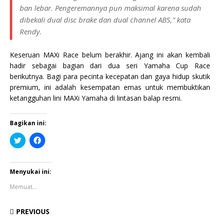
ban lebar. Pengeremannya pun maksimal karena sudah
dibekali
dual disc brake
dan
dual channel ABS
,” kata
Rendy.
Keseruan MAXi Race belum berakhir. Ajang ini akan kembali
hadir sebagai bagian dari dua seri Yamaha Cup Race
berikutnya. Bagi para pecinta kecepatan dan gaya hidup skutik
premium, ini adalah kesempatan emas untuk membuktikan
ketangguhan lini MAXi Yamaha di lintasan balap resmi.
Bagikan ini:
K
K
l
l
i
i
k
k
u
u
n
n
Menyukai ini:
t
t
u
u
Memuat...
k
k
b
m
e
e
r
m
PREVIOUS
b
b