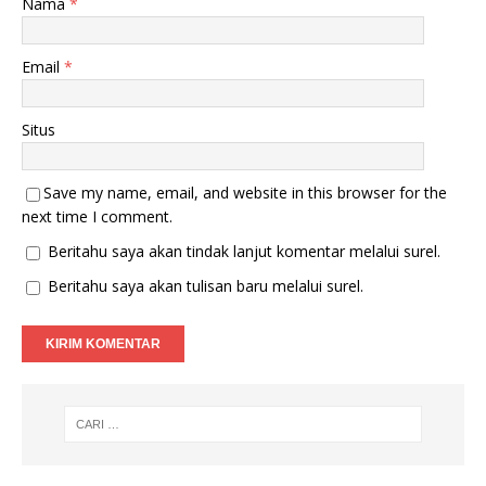
Nama
*
b
n
a
g
r
b
u
a
Email
*
)
r
u
)
Situs
Save my name, email, and website in this browser for the
next time I comment.
Beritahu saya akan tindak lanjut komentar melalui surel.
Beritahu saya akan tulisan baru melalui surel.