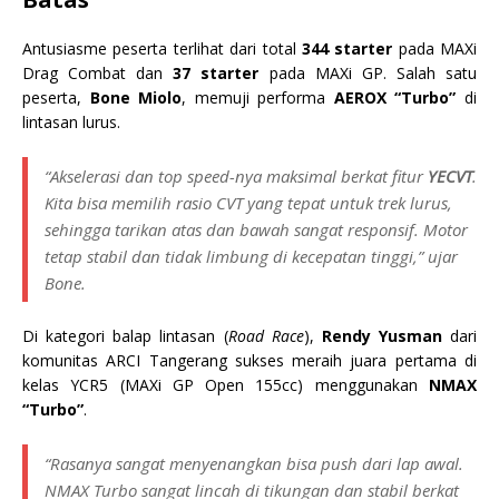
Antusiasme peserta terlihat dari total
344 starter
pada MAXi
Drag Combat dan
37 starter
pada MAXi GP. Salah satu
peserta,
Bone Miolo
, memuji performa
AEROX “Turbo”
di
lintasan lurus.
“Akselerasi dan
top speed
-nya maksimal berkat fitur
YECVT
.
Kita bisa memilih rasio CVT yang tepat untuk trek lurus,
sehingga tarikan atas dan bawah sangat responsif. Motor
tetap stabil dan tidak limbung di kecepatan tinggi,” ujar
Bone.
Di kategori balap lintasan (
Road Race
),
Rendy Yusman
dari
komunitas ARCI Tangerang sukses meraih juara pertama di
kelas YCR5 (MAXi GP Open 155cc) menggunakan
NMAX
“Turbo”
.
“Rasanya sangat menyenangkan bisa
push
dari lap awal.
NMAX Turbo sangat lincah di tikungan dan stabil berkat