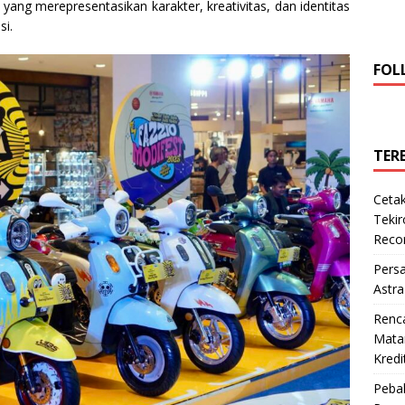
 yang merepresentasikan karakter, kreativitas, dan identitas
si.
FOL
TER
Cetak
Teki
Reco
Pers
Astra
Renc
Matan
Kredi
Pebal