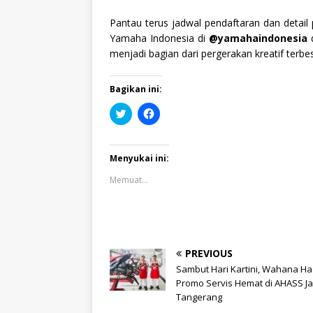
Pantau terus jadwal pendaftaran dan detail 
Yamaha Indonesia di
@yamahaindonesia
menjadi bagian dari pergerakan kreatif terbes
Bagikan ini:
K
K
l
l
i
i
k
k
u
u
n
n
Menyukai ini:
t
t
u
u
Memuat...
k
k
b
m
e
e
r
m
b
b
a
a
g
g
i
i
PREVIOUS
p
k
a
a
Sambut Hari Kartini, Wahana Ha
d
n
Promo Servis Hemat di AHASS Ja
a
d
T
i
Tangerang
w
F
i
a