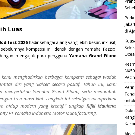
Pran
Sebe
Perku
Jakar
ih Luas
di Aj
Kuasa
odifest 2026
hadir sebagai ajang yang lebih besar, inklusif,
Selek
sebelumnya kompetisi ini identik dengan Yamaha Fazzio,
Ocea
 dengan mengajak para pengguna
Yamaha Grand Filano
Resm
NX50
, kami menghadirkan berbagai kompetisi sebagai wadah
Pecin
itas diri yang ‘kalcer’ secara positif. Tahun ini, kami
Perin
an menyertakan Yamaha Grand Filano, serta menambah
Tana
 dengan tren masa kini. Langkah ini sekaligus memperkuat
untuk
ya hidup modern yang kreatif,” ungkap
Rifki Maulana
,
Duku
nity
PT Yamaha Indonesia Motor Manufacturing.
Rangk
Kaca
Akse