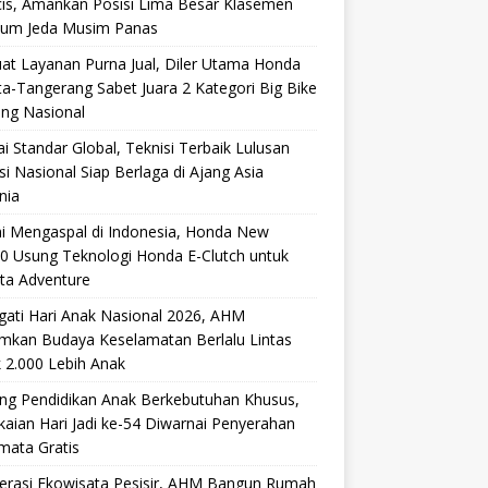
cis, Amankan Posisi Lima Besar Klasemen
lum Jeda Musim Panas
at Layanan Purna Jual, Diler Utama Honda
ta-Tangerang Sabet Juara 2 Kategori Big Bike
ang Nasional
i Standar Global, Teknisi Terbaik Lulusan
si Nasional Siap Berlaga di Ajang Asia
nia
i Mengaspal di Indonesia, Honda New
0 Usung Teknologi Honda E-Clutch untuk
ta Adventure
gati Hari Anak Nasional 2026, AHM
mkan Budaya Keselamatan Berlalu Lintas
 2.000 Lebih Anak
ng Pendidikan Anak Berkebutuhan Khusus,
aian Hari Jadi ke-54 Diwarnai Penyerahan
mata Gratis
lerasi Ekowisata Pesisir, AHM Bangun Rumah