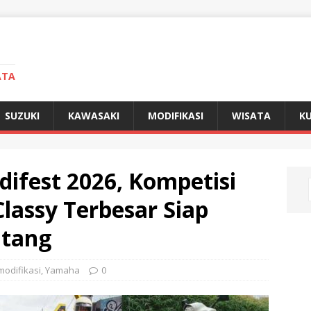
ATA
SUZUKI
KAWASAKI
MODIFIKASI
WISATA
KU
ifest 2026, Kompetisi
Classy Terbesar Siap
atang
modifikasi
,
Yamaha
0