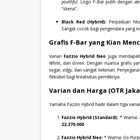
youthful
. Logo F-Bar putih dengan ak
“skena”.
Black Red (Hybrid):
Perpaduan hit
Sangat cocok bagi pengendara yang ingi
Grafis F-Bar yang Kian Menc
Varian
Fazzio Hybrid Neo
juga mendapatk
White
, dan
Green
. Dengan nuansa grafis ya
segar,
edgy
, dan sangat kekinian. Penyegar
fleksibel bagi kreativitas pemiliknya.
Varian dan Harga (OTR Jaka
Yamaha Fazzio Hybrid hadir dalam tiga vari
Fazzio Hybrid (Standard):
* Warna:
22.270.000
Fazzio Hybrid Neo:
* Warna:
Go Purpl