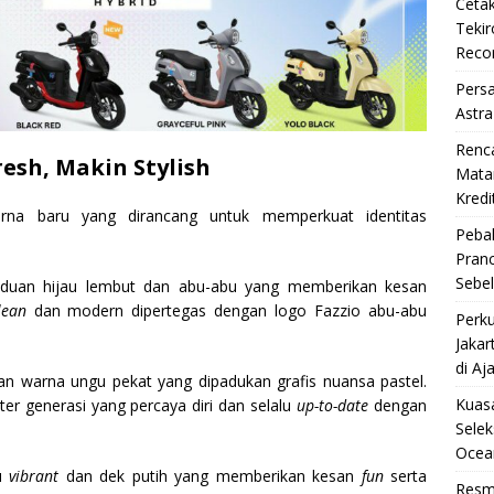
Cetak
Teki
Reco
Pers
Astra
Renc
esh, Makin Stylish
Matan
Kredi
rna baru yang dirancang untuk memperkuat identitas
Pebal
Pran
Sebe
duan hijau lembut dan abu-abu yang memberikan kesan
lean
dan modern dipertegas dengan logo Fazzio abu-abu
Perku
Jakar
di Aj
n warna ungu pekat yang dipadukan grafis nuansa pastel.
Kuasa
er generasi yang percaya diri dan selalu
up-to-date
dengan
Selek
Ocea
ru
vibrant
dan dek putih yang memberikan kesan
fun
serta
Resm