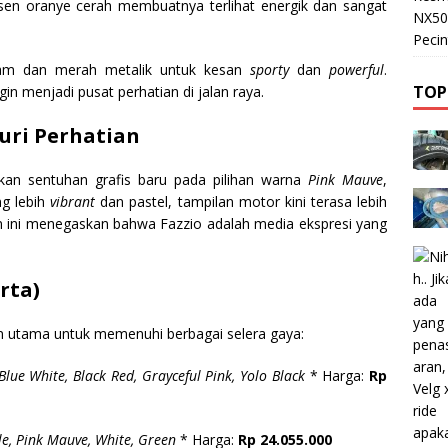
sen oranye cerah membuatnya terlihat energik dan sangat
NX50
Pecin
am dan merah metalik untuk kesan
sporty
dan
powerful
.
TOP
n menjadi pusat perhatian di jalan raya.
uri Perhatian
an sentuhan grafis baru pada pilihan warna
Pink Mauve
,
ng lebih
vibrant
dan pastel, tampilan motor kini terasa lebih
an ini menegaskan bahwa Fazzio adalah media ekspresi yang
rta)
an utama untuk memenuhi berbagai selera gaya:
Blue White, Black Red, Grayceful Pink, Yolo Black
* Harga:
Rp
e, Pink Mauve, White, Green
* Harga:
Rp 24.055.000