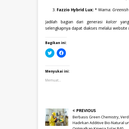
Fazzio Hybrid Lux:
* Warna:
Greenish
Jadilah bagian dari generasi
kalcer
yang 
selengkapnya dapat diakses melalui website
Bagikan ini:
K
K
l
l
i
i
k
k
u
u
n
n
Menyukai ini:
t
t
u
u
Memuat...
k
k
b
m
e
e
r
m
b
b
a
a
g
g
i
i
PREVIOUS
p
k
a
a
Berbasis Green Chemistry, Ver
d
n
Hadirkan Additive Bio-Natural u
a
d
T
i
Optimalkan Kinerja Solar B40