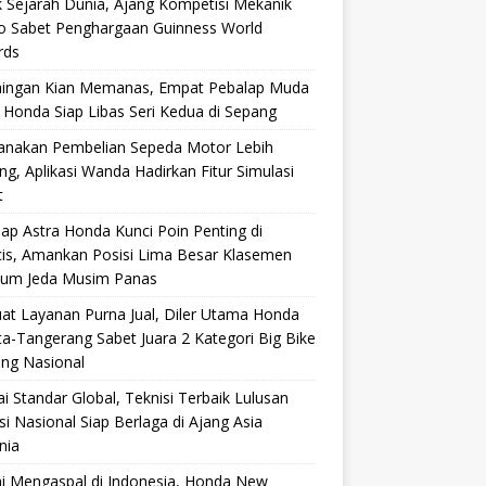
 Sejarah Dunia, Ajang Kompetisi Mekanik
ro Sabet Penghargaan Guinness World
rds
aingan Kian Memanas, Empat Pebalap Muda
 Honda Siap Libas Seri Kedua di Sepang
anakan Pembelian Sepeda Motor Lebih
g, Aplikasi Wanda Hadirkan Fitur Simulasi
t
ap Astra Honda Kunci Poin Penting di
cis, Amankan Posisi Lima Besar Klasemen
lum Jeda Musim Panas
at Layanan Purna Jual, Diler Utama Honda
ta-Tangerang Sabet Juara 2 Kategori Big Bike
ang Nasional
i Standar Global, Teknisi Terbaik Lulusan
si Nasional Siap Berlaga di Ajang Asia
nia
i Mengaspal di Indonesia, Honda New