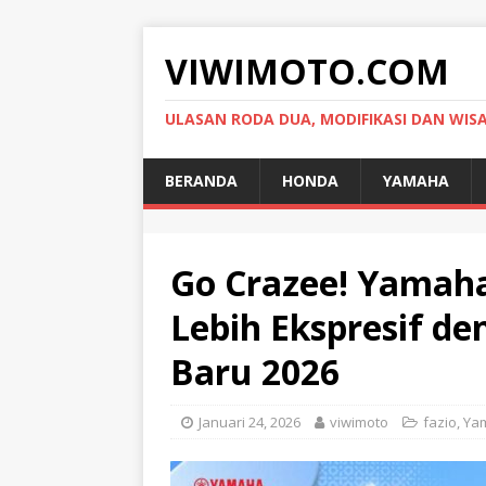
VIWIMOTO.COM
ULASAN RODA DUA, MODIFIKASI DAN WIS
BERANDA
HONDA
YAMAHA
Go Crazee! Yamaha
Lebih Ekspresif d
Baru 2026
Januari 24, 2026
viwimoto
fazio
,
Ya