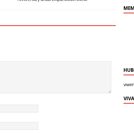
MEM
HUB
viwi
VIV