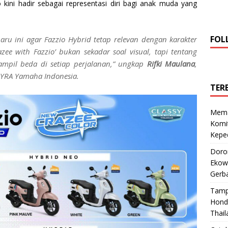
o kini hadir sebagai representasi diri bagi anak muda yang
FOL
ru ini agar Fazzio Hybrid tetap relevan dengan karakter
azee with Fazzio’ bukan sekadar soal visual, tapi tentang
ampil beda di setiap perjalanan,” ungkap
Rifki Maulana
,
 YRA Yamaha Indonesia.
TER
Mema
Komi
Keped
Doro
Ekowi
Gerba
Tamp
Hond
Thail