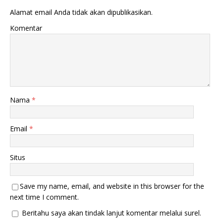
e
i
n
j
Alamat email Anda tidak akan dipublikasikan.
d
e
e
n
Komentar
l
d
a
e
y
l
a
a
n
y
g
a
b
n
a
g
r
b
u
a
)
r
u
Nama
*
)
Email
*
Situs
Save my name, email, and website in this browser for the
next time I comment.
Beritahu saya akan tindak lanjut komentar melalui surel.