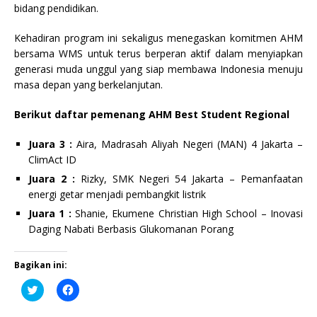
bidang pendidikan.
Kehadiran program ini sekaligus menegaskan komitmen AHM
bersama WMS untuk terus berperan aktif dalam menyiapkan
generasi muda unggul yang siap membawa Indonesia menuju
masa depan yang berkelanjutan.
Berikut daftar pemenang AHM Best Student Regional
Juara 3 :
Aira, Madrasah Aliyah Negeri (MAN) 4 Jakarta –
ClimAct ID
Juara 2 :
Rizky, SMK Negeri 54 Jakarta – Pemanfaatan
energi getar menjadi pembangkit listrik
Juara 1 :
Shanie, Ekumene Christian High School – Inovasi
Daging Nabati Berbasis Glukomanan Porang
Bagikan ini:
K
K
l
l
i
i
k
k