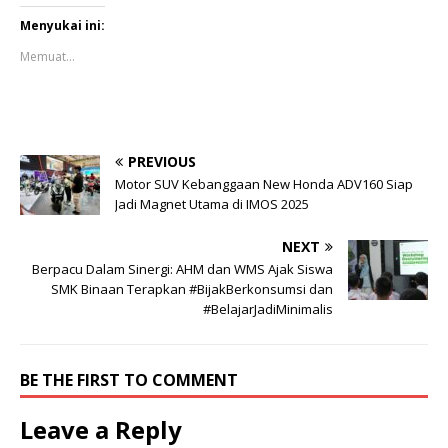
u
u
n
n
Menyukai ini:
t
t
u
u
Memuat...
k
k
b
m
e
e
r
m
b
b
a
a
g
g
i
i
PREVIOUS
p
k
a
a
Motor SUV Kebanggaan New Honda ADV160 Siap
d
n
Jadi Magnet Utama di IMOS 2025
a
d
T
i
w
F
i
a
NEXT
t
c
Berpacu Dalam Sinergi: AHM dan WMS Ajak Siswa
t
e
e
b
SMK Binaan Terapkan #BijakBerkonsumsi dan
r
o
#BelajarJadiMinimalis
(
o
M
k
e
(
m
M
b
e
u
m
BE THE FIRST TO COMMENT
k
b
a
u
d
k
Leave a Reply
i
a
j
d