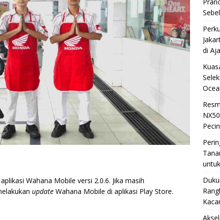
Pran
Sebe
Perku
Jakar
di Aj
Kuasa
Selek
Ocea
Resm
NX50
Pecin
Perin
Tana
untuk
Duku
likasi Wahana Mobile versi 2.0.6. Jika masih
Rangk
melakukan
update
Wahana Mobile di aplikasi Play Store.
Kaca
Akse