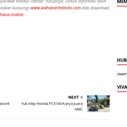
kat melalui literasi” tutupnya. Untuk informasi lebih
MEM
silakan kunjungi
www.wahanaritelindo.com
dan download
ahana-mobile
.
HUB
viwi
VIV
NEXT
avorit
Yuk Intip Honda PCX160 Karya Juara
HMC