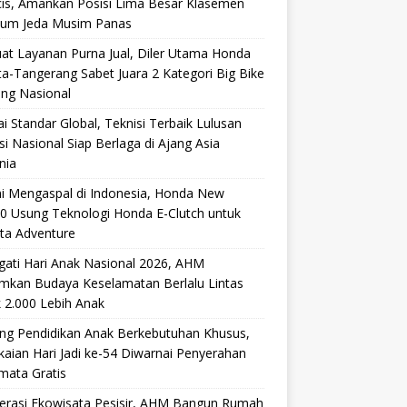
cis, Amankan Posisi Lima Besar Klasemen
lum Jeda Musim Panas
at Layanan Purna Jual, Diler Utama Honda
ta-Tangerang Sabet Juara 2 Kategori Big Bike
ang Nasional
i Standar Global, Teknisi Terbaik Lulusan
si Nasional Siap Berlaga di Ajang Asia
nia
i Mengaspal di Indonesia, Honda New
0 Usung Teknologi Honda E-Clutch untuk
ta Adventure
gati Hari Anak Nasional 2026, AHM
mkan Budaya Keselamatan Berlalu Lintas
 2.000 Lebih Anak
ng Pendidikan Anak Berkebutuhan Khusus,
aian Hari Jadi ke-54 Diwarnai Penyerahan
mata Gratis
lerasi Ekowisata Pesisir, AHM Bangun Rumah