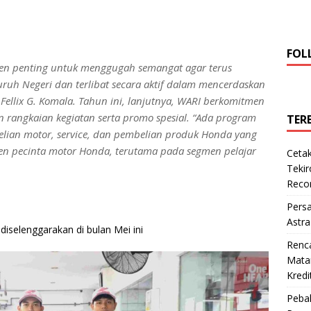
FOL
en penting untuk menggugah semangat agar terus
uruh Negeri dan terlibat secara aktif dalam mencerdaskan
Fellix G. Komala. Tahun ini, lanjutnya, WARI berkomitmen
rangkaian kegiatan serta promo spesial. “Ada program
TER
elian motor,
service
, dan pembelian produk Honda yang
n pecinta motor Honda, terutama pada segmen pelajar
Cetak
Teki
Reco
Pers
Astra
iselenggarakan di bulan Mei ini
Renc
Matan
Kredi
Pebal