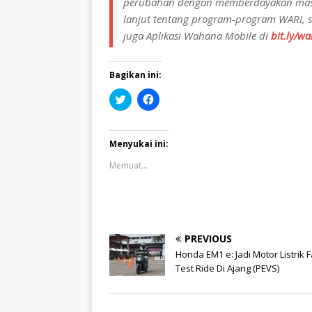
perubahan dengan memberdayakan masyara
lanjut tentang program-program WARI, 
juga Aplikasi Wahana Mobile di
bit.ly/w
Bagikan ini:
K
K
l
l
i
i
k
k
u
u
n
n
Menyukai ini:
t
t
u
u
Memuat...
k
k
b
m
e
e
r
m
b
b
a
a
g
g
i
i
PREVIOUS
p
k
a
a
Honda EM1 e: Jadi Motor Listrik F
d
n
Test Ride Di Ajang (PEVS)
a
d
T
i
w
F
i
a
t
c