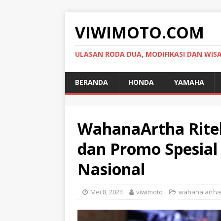
VIWIMOTO.COM
ULASAN RODA DUA, MODIFIKASI DAN WIS
BERANDA
HONDA
YAMAHA
WahanaArtha Rite
dan Promo Spesial 
Nasional
Mei 8, 2024
viwimoto
wahana artha