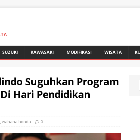
ATA
SUZUKI
KAWASAKI
MODIFIKASI
WISATA
KU
lindo Suguhkan Program
Di Hari Pendidikan
,
wahana honda
0