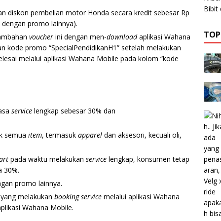
Bibi
n diskon pembelian motor Honda secara kredit sebesar Rp
 dengan promo lainnya).
TOP
tambahan
voucher
ini dengan men-
download
aplikasi Wahana
n kode promo “SpecialPendidikanH1” setelah melakukan
lesai melalui aplikasi Wahana Mobile pada kolom “kode
jasa
service
lengkap sebesar 30% dan
uk semua
item
, termasuk
apparel
dan aksesori, kecuali oli,
art
pada waktu melakukan
service
lengkap, konsumen tetap
a 30%.
ngan promo lainnya.
n yang melakukan
booking service
melalui aplikasi Wahana
aplikasi Wahana Mobile.