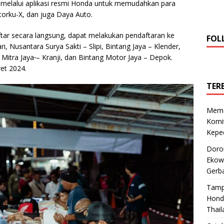
4 melalui aplikasi resmi Honda untuk memudahkan para
orku-X, dan juga Daya Auto.
ftar secara langsung, dapat melakukan pendaftaran ke
FOL
 Nusantara Surya Sakti – Slipi, Bintang Jaya – Klender,
Mitra Jaya
– Kranji, dan Bintang Motor Jaya – Depok.
et 2024.
TER
Mema
Komi
Keped
Doro
Ekowi
Gerba
Tamp
Hond
Thail