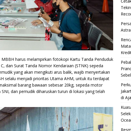
Cetak
Teki
Reco
Pers
Astra
Renc
Matan
Kredi
am MBBH harus melampirkan fotokopi Kartu Tanda Penduduk
Pebal
M) C, dan Surat Tanda Nomor Kendaraan (STNK) sepeda
Pran
mudik yang akan mengikuti arus balik, wajib menyertakan
Sebe
selalu menjadi prioritas Utama AHM, untuk itu terdapat
Perku
 maksimal barang bawaan sebesar 20kg, sepeda motor
Jakar
SNI, dan pemudik diharuskan turun di lokasi yang telah
di Aj
Kuasa
Selek
Ocea
Resm