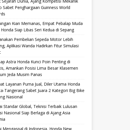
 Sejarah Dunia, Ajang Kompetisi Mekanik
ro Sabet Penghargaan Guinness World
rds
aingan Kian Memanas, Empat Pebalap Muda
 Honda Siap Libas Seri Kedua di Sepang
anakan Pembelian Sepeda Motor Lebih
g, Aplikasi Wanda Hadirkan Fitur Simulasi
t
ap Astra Honda Kunci Poin Penting di
cis, Amankan Posisi Lima Besar Klasemen
lum Jeda Musim Panas
at Layanan Purna Jual, Diler Utama Honda
ta-Tangerang Sabet Juara 2 Kategori Big Bike
ang Nasional
i Standar Global, Teknisi Terbaik Lulusan
si Nasional Siap Berlaga di Ajang Asia
nia
i Mengaspal di Indonesia, Honda New