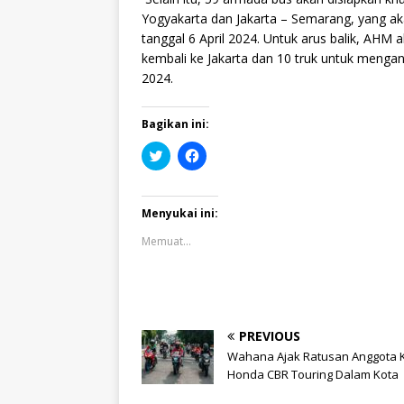
Yogyakarta dan Jakarta – Semarang, yang ak
tanggal 6 April 2024. Untuk arus balik, AHM
kembali ke Jakarta dan 10 truk untuk menga
2024.
Bagikan ini:
K
K
l
l
i
i
k
k
u
u
n
n
Menyukai ini:
t
t
u
u
Memuat...
k
k
b
m
e
e
r
m
b
b
a
a
g
g
i
i
PREVIOUS
p
k
a
a
Wahana Ajak Ratusan Anggota 
d
n
Honda CBR Touring Dalam Kota
a
d
T
i
w
F