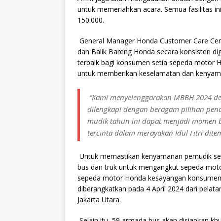
untuk memeriahkan acara. Semua fasilitas in
150.000.
General Manager Honda Customer Care Cen
dan Balik Bareng Honda secara konsisten di
terbaik bagi konsumen setia sepeda motor Ho
untuk memberikan keselamatan dan kenyam
“Kami menyelenggarakan MBBH 2024 d
dilengkapi dengan beragam pilihan pen
mudik tahun ini dapat menjadi momen 
tercinta dalam merayakan Idul Fitri dit
Untuk memastikan kenyamanan pemudik selam
bus dan truk untuk mengangkut sepeda mot
sepeda motor Honda kesayangan konsumen d
diberangkatkan pada 4 April 2024 dari pelat
Jakarta Utara.
Selain itu, 59 armada bus akan disiapkan k