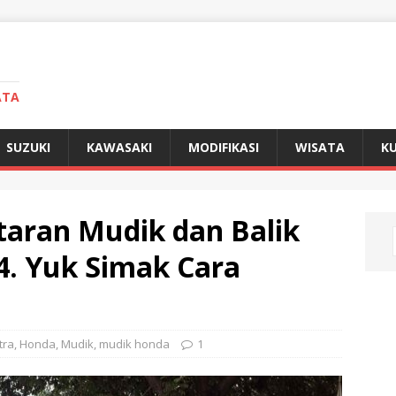
ATA
SUZUKI
KAWASAKI
MODIFIKASI
WISATA
KU
aran Mudik dan Balik
. Yuk Simak Cara
tra
,
Honda
,
Mudik
,
mudik honda
1