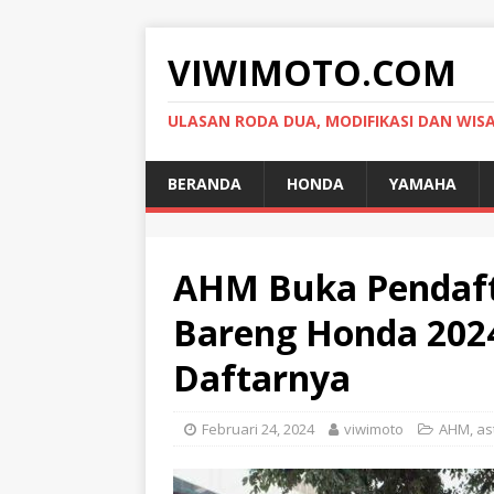
VIWIMOTO.COM
ULASAN RODA DUA, MODIFIKASI DAN WIS
BERANDA
HONDA
YAMAHA
AHM Buka Pendaft
Bareng Honda 2024
Daftarnya
Februari 24, 2024
viwimoto
AHM
,
as