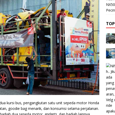
NX50
Pecin
TOP
ua kursi bus, pengangkutan satu unit sepeda motor Honda
hatan, goodie bag menarik, dan konsumsi selama perjalanan.
hadiah dua sepeda motor,
gadgets
, dan hadiah lainnya