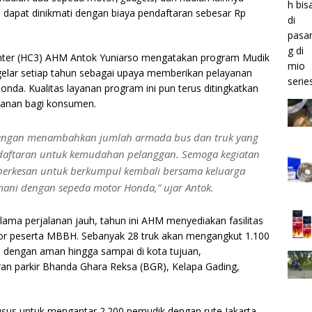
i dapat dinikmati dengan biaya pendaftaran sebesar Rp
ter (HC3) AHM Antok Yuniarso mengatakan program Mudik
gelar setiap tahun sebagai upaya memberikan pelayanan
nda. Kualitas layanan program ini pun terus ditingkatkan
anan bagi konsumen.
engan menambahkan jumlah armada bus dan truk yang
daftaran untuk kemudahan pelanggan. Semoga kegiatan
berkesan untuk berkumpul kembali bersama keluarga
emani dengan sepeda motor Honda,” ujar Antok.
a perjalanan jauh, tahun ini AHM menyediakan fasilitas
or peserta MBBH. Sebanyak 28 truk akan mengangkut 1.100
engan aman hingga sampai di kota tujuan,
aran parkir Bhanda Ghara Reksa (BGR), Kelapa Gading,
husus untuk mengantar 2.200 pemudik dengan rute Jakarta –