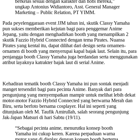
berkelas sesuai dengan karakter dan hobi mereka,”
ungkap Antonius Widiantoro, Asst. General Manager
Marketing – Public Relation, PT YIMM.
Pada peyelenggaraan event JJM tahun ini, skutik Classy Yamaha
pun sukses memberikan kejutan bagi para penggemar Anime
Jepang, yaitu dengan menghadirkan booth yang menampilkan 2
skutik Fazzio Hybrid Connected dengan tema Pirates. Nuansa
Pirates yang kental itu, dapat dilihat dari design serta ornamen-
ornamen di booth yang menyerupai kapal bajak laut. Selain itu, para
penjangga booth Classy Yamaha juga berdandan serta menggunakan
atribut layaknya katrakter bajak laut di serial Anime.
Kehadiran tematik booth Classy Yamaha ini pun sontak menjadi
manget tersendiri bagi para pecinta Anime. Banyak dari para
pengunjung yang menyempatkan mampir untuk melihat lebih dekat
motor-motor Fazzio Hybrid Connected yang berwarna Merah dan
Biru, serta berfoto bersama cosplayer. Hal ini seperti yang
ditunjukan oleh M. Taufik Amirullah, salah seorang pengunjung
Jak-Japan Matsuri di hari Sabtu (19/11).
“Sebagai pecinta anime, menurutku konsep booth
Yamaha ini cukup keren. Karena perpaduan warna
motor yang di display dengan konsep booth bertema