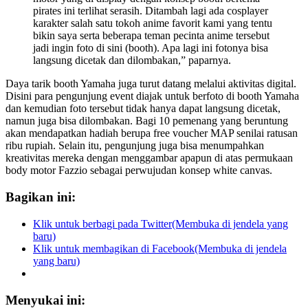
pirates ini terlihat serasih. Ditambah lagi ada cosplayer
karakter salah satu tokoh anime favorit kami yang tentu
bikin saya serta beberapa teman pecinta anime tersebut
jadi ingin foto di sini (booth). Apa lagi ini fotonya bisa
langsung dicetak dan dilombakan,” paparnya.
Daya tarik booth Yamaha juga turut datang melalui aktivitas digital.
Disini para pengunjung event diajak untuk berfoto di booth Yamaha
dan kemudian foto tersebut tidak hanya dapat langsung dicetak,
namun juga bisa dilombakan. Bagi 10 pemenang yang beruntung
akan mendapatkan hadiah berupa free voucher MAP senilai ratusan
ribu rupiah. Selain itu, pengunjung juga bisa menumpahkan
kreativitas mereka dengan menggambar apapun di atas permukaan
body motor Fazzio sebagai perwujudan konsep white canvas.
Bagikan ini:
Klik untuk berbagi pada Twitter(Membuka di jendela yang
baru)
Klik untuk membagikan di Facebook(Membuka di jendela
yang baru)
Menyukai ini: