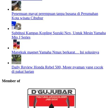
Penemuan mayat perempuan tanpa busana di Perumahan
Kota wisata Cibubur
Subtitusi Kampas Kopling Suzuki Nex, Untuk Mesin Yamaha
Mio J Series
Mangkuk magnet Yamaha Nmax berkarat… Ini solusinya
Daily Review Honda Rebel 500, Moge nyaman yang cocok
di pakai harian
Member of