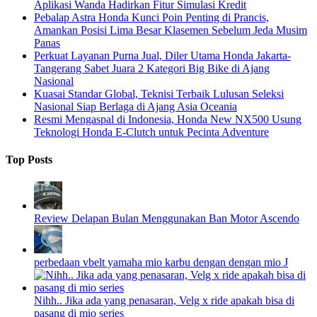
Aplikasi Wanda Hadirkan Fitur Simulasi Kredit
Pebalap Astra Honda Kunci Poin Penting di Prancis,
Amankan Posisi Lima Besar Klasemen Sebelum Jeda Musim
Panas
Perkuat Layanan Purna Jual, Diler Utama Honda Jakarta-
Tangerang Sabet Juara 2 Kategori Big Bike di Ajang
Nasional
Kuasai Standar Global, Teknisi Terbaik Lulusan Seleksi
Nasional Siap Berlaga di Ajang Asia Oceania
Resmi Mengaspal di Indonesia, Honda New NX500 Usung
Teknologi Honda E-Clutch untuk Pecinta Adventure
Top Posts
Review Delapan Bulan Menggunakan Ban Motor Ascendo
perbedaan vbelt yamaha mio karbu dengan dengan mio J
Nihh.. Jika ada yang penasaran, Velg x ride apakah bisa di
pasang di mio series