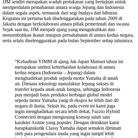
JJM sendiri merupakan wadah pertukaran yang bertujuan untuk
memperdalam pemahaman antara warga Jepang dan Indonesia
dalam segala aspek, termasuk dari segi budaya dan hiburan.
Kegiatan ini pertama kali diselenggarakan pada tahun 2009 di
Jakarta dengan berkolaborasi antara pihak pemerintah dan swasta.
Sejak saat itu, JJM menjadi ajang yang mengukuhkan dan
menumbuhkan ikatan maupun persahabatan di antara kedua negara,
serta selalu diselenggarakan pada bulan September setiap tahunnya.
“Kehadiran YIMM di ajang Jak-Japan Matsuri tahun ini
merupakan simbol keberhasilan kolaborasi di antara
kedua negara (Indonesia – Jepang) dalam
menghadirkan produk sepeda motor Yamaha di tanah
air. Dimana teknologi manufaktur Jepang sukses di
transfer kepada anak-anak bangsa, sehingga Indonesia
pun menjadi basis produksi berbagai global model
sepeda motor Yamaha yang di ekspor ke lebih dari 40
negara di dunia. Selain itu, pada event ini kami juga
ingin menghadirkan secara lebih dekat, Fazzio Hybrid
Connected dengan mengusung konsep salah satu
karakter Anime yang populer. Dengan demikian kami
harapkanskutik Classy Yamaha dapat semakin diminati
oleh para pengendara muda yang ingin tampil lebih