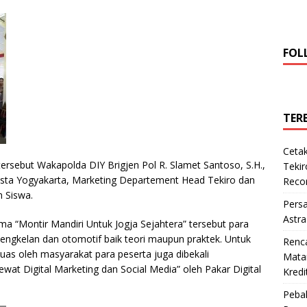
FOL
TER
Cetak
tersebut Wakapolda DIY Brigjen Pol R. Slamet Santoso, S.H.,
Teki
resta Yogyakarta, Marketing Departement Head Tekiro dan
Reco
 Siswa.
Pers
Astra
a “Montir Mandiri Untuk Jogja Sejahtera” tersebut para
bengkelan dan otomotif baik teori maupun praktek. Untuk
Renc
uas oleh masyarakat para peserta juga dibekali
Matan
at Digital Marketing dan Social Media” oleh Pakar Digital
Kredi
Pebal