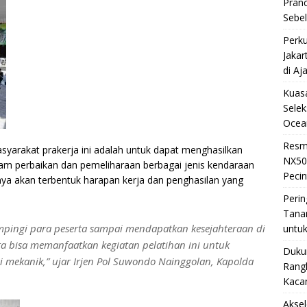
Pran
Sebe
Perku
Jakar
di Aj
Kuasa
Selek
Ocea
Resm
syarakat prakerja ini adalah untuk dapat menghasilkan
NX50
am perbaikan dan pemeliharaan berbagai jenis kendaraan
Pecin
a akan terbentuk harapan kerja dan penghasilan yang
Perin
Tana
mpingi para peserta sampai mendapatkan kesejahteraan di
untuk
ta bisa memanfaatkan kegiatan pelatihan ini untuk
Duku
 mekanik,” ujar Irjen Pol Suwondo Nainggolan, Kapolda
Rangk
Kaca
Akse