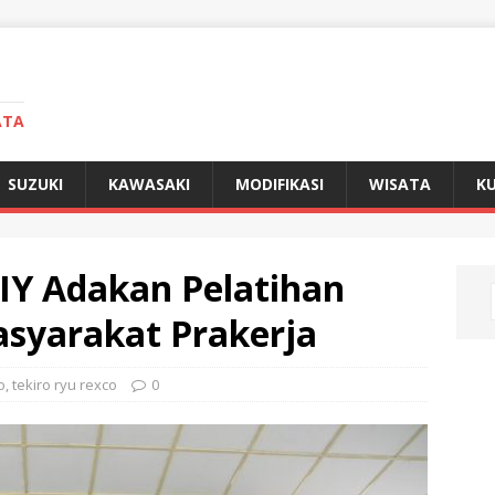
ATA
SUZUKI
KAWASAKI
MODIFIKASI
WISATA
KU
DIY Adakan Pelatihan
syarakat Prakerja
o
,
tekiro ryu rexco
0