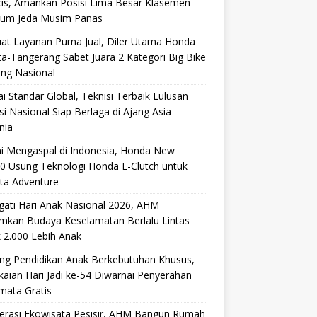
cis, Amankan Posisi Lima Besar Klasemen
lum Jeda Musim Panas
at Layanan Purna Jual, Diler Utama Honda
ta-Tangerang Sabet Juara 2 Kategori Big Bike
ang Nasional
i Standar Global, Teknisi Terbaik Lulusan
si Nasional Siap Berlaga di Ajang Asia
nia
i Mengaspal di Indonesia, Honda New
0 Usung Teknologi Honda E-Clutch untuk
ta Adventure
gati Hari Anak Nasional 2026, AHM
mkan Budaya Keselamatan Berlalu Lintas
 2.000 Lebih Anak
ng Pendidikan Anak Berkebutuhan Khusus,
aian Hari Jadi ke-54 Diwarnai Penyerahan
mata Gratis
lerasi Ekowisata Pesisir, AHM Bangun Rumah