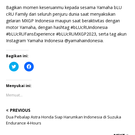
Bagikan momen keseruanmu kepada sesama Yamaha bLU
cRU Family dari seluruh penjuru dunia saat menyaksikan
gelaran MXGP Indonesia maupun saat beraktivitas dengan
motor Yamaha, dengan hashtag #bLUcRUindonesia
#bLUcRUFansExperience #bLUcRUMXGP2023, serta tag akun
Instagram Yamaha Indonesia @yamahaindonesia.
Bagikan ini:
K
K
l
l
i
i
k
k
u
u
n
n
Menyukai ini:
t
t
u
u
Memuat...
k
k
b
m
e
e
r
m
PREVIOUS
b
b
a
a
Dua Pebalap Astra Honda Siap Harumkan Indonesia di Suzuka
g
g
Endurance 4-Hours
i
i
p
k
a
a