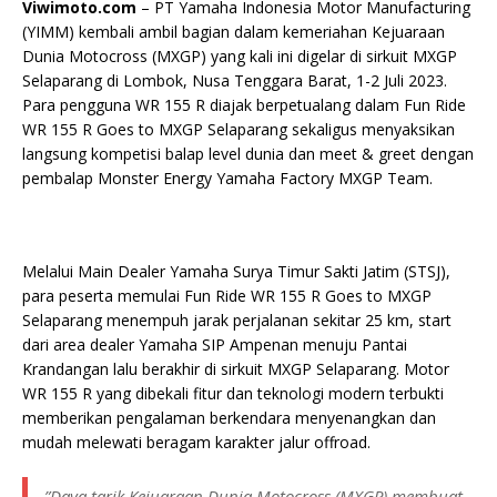
Viwimoto.com
– PT Yamaha Indonesia Motor Manufacturing
(YIMM) kembali ambil bagian dalam kemeriahan Kejuaraan
Dunia Motocross (MXGP) yang kali ini digelar di sirkuit MXGP
Selaparang di Lombok, Nusa Tenggara Barat, 1-2 Juli 2023.
Para pengguna WR 155 R diajak berpetualang dalam Fun Ride
WR 155 R Goes to MXGP Selaparang sekaligus menyaksikan
langsung kompetisi balap level dunia dan meet & greet dengan
pembalap Monster Energy Yamaha Factory MXGP Team.
Melalui Main Dealer Yamaha Surya Timur Sakti Jatim (STSJ),
para peserta memulai Fun Ride WR 155 R Goes to MXGP
Selaparang menempuh jarak perjalanan sekitar 25 km, start
dari area dealer Yamaha SIP Ampenan menuju Pantai
Krandangan lalu berakhir di sirkuit MXGP Selaparang. Motor
WR 155 R yang dibekali fitur dan teknologi modern terbukti
memberikan pengalaman berkendara menyenangkan dan
mudah melewati beragam karakter jalur offroad.
”Daya tarik Kejuaraan Dunia Motocross (MXGP) membuat