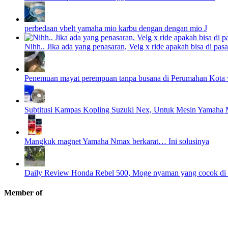
perbedaan vbelt yamaha mio karbu dengan dengan mio J
Nihh.. Jika ada yang penasaran, Velg x ride apakah bisa di pasa
Penemuan mayat perempuan tanpa busana di Perumahan Kota 
Subtitusi Kampas Kopling Suzuki Nex, Untuk Mesin Yamaha M
Mangkuk magnet Yamaha Nmax berkarat… Ini solusinya
Daily Review Honda Rebel 500, Moge nyaman yang cocok di p
Member of