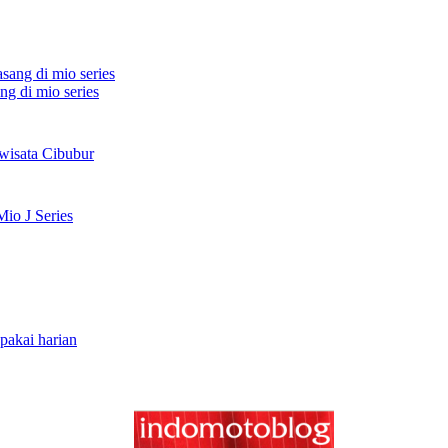
ng di mio series
wisata Cibubur
io J Series
akai harian