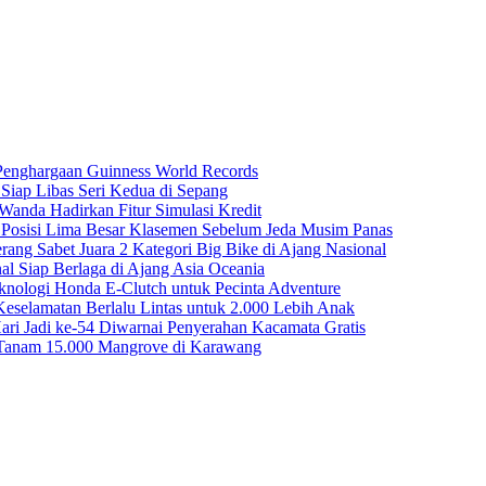
 Penghargaan Guinness World Records
iap Libas Seri Kedua di Sepang
anda Hadirkan Fitur Simulasi Kredit
n Posisi Lima Besar Klasemen Sebelum Jeda Musim Panas
rang Sabet Juara 2 Kategori Big Bike di Ajang Nasional
nal Siap Berlaga di Ajang Asia Oceania
ologi Honda E-Clutch untuk Pecinta Adventure
selamatan Berlalu Lintas untuk 2.000 Lebih Anak
ri Jadi ke-54 Diwarnai Penyerahan Kacamata Gratis
 Tanam 15.000 Mangrove di Karawang