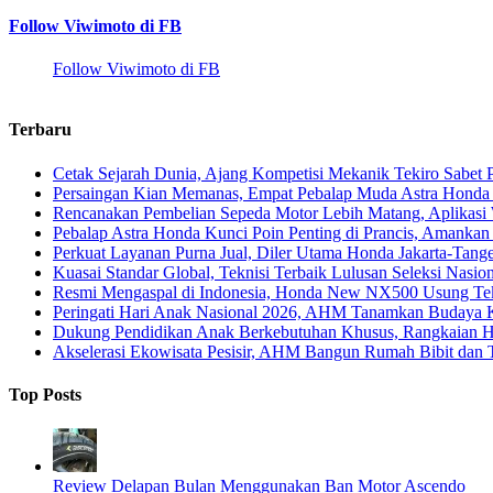
Follow Viwimoto di FB
Follow Viwimoto di FB
Terbaru
Cetak Sejarah Dunia, Ajang Kompetisi Mekanik Tekiro Sabet
Persaingan Kian Memanas, Empat Pebalap Muda Astra Honda S
Rencanakan Pembelian Sepeda Motor Lebih Matang, Aplikasi W
Pebalap Astra Honda Kunci Poin Penting di Prancis, Amanka
Perkuat Layanan Purna Jual, Diler Utama Honda Jakarta-Tange
Kuasai Standar Global, Teknisi Terbaik Lulusan Seleksi Nasio
Resmi Mengaspal di Indonesia, Honda New NX500 Usung Tekn
Peringati Hari Anak Nasional 2026, AHM Tanamkan Budaya Ke
Dukung Pendidikan Anak Berkebutuhan Khusus, Rangkaian Ha
Akselerasi Ekowisata Pesisir, AHM Bangun Rumah Bibit dan
Top Posts
Review Delapan Bulan Menggunakan Ban Motor Ascendo