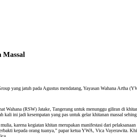
n Massal
roup yang jatuh pada Agustus mendatang, Yayasan Wahana Artha (YWA
at Wahana (RSW) Jatake, Tangerang untuk menunggu giliran di khitan. K
ali ini jadi kesempatan yang pas untuk gelar khitanan massal sehingg
 mulia, karena kegiatan khitan merupakan manifestasi dari pelaksana
 berbakti kepada orang tuanya,” papar ketua YWA, Vica Vayerawita. K
ica.