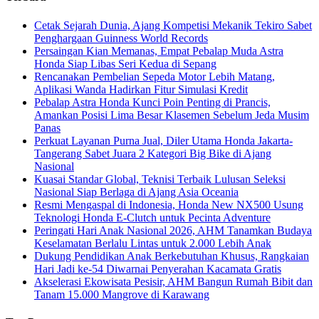
Cetak Sejarah Dunia, Ajang Kompetisi Mekanik Tekiro Sabet
Penghargaan Guinness World Records
Persaingan Kian Memanas, Empat Pebalap Muda Astra
Honda Siap Libas Seri Kedua di Sepang
Rencanakan Pembelian Sepeda Motor Lebih Matang,
Aplikasi Wanda Hadirkan Fitur Simulasi Kredit
Pebalap Astra Honda Kunci Poin Penting di Prancis,
Amankan Posisi Lima Besar Klasemen Sebelum Jeda Musim
Panas
Perkuat Layanan Purna Jual, Diler Utama Honda Jakarta-
Tangerang Sabet Juara 2 Kategori Big Bike di Ajang
Nasional
Kuasai Standar Global, Teknisi Terbaik Lulusan Seleksi
Nasional Siap Berlaga di Ajang Asia Oceania
Resmi Mengaspal di Indonesia, Honda New NX500 Usung
Teknologi Honda E-Clutch untuk Pecinta Adventure
Peringati Hari Anak Nasional 2026, AHM Tanamkan Budaya
Keselamatan Berlalu Lintas untuk 2.000 Lebih Anak
Dukung Pendidikan Anak Berkebutuhan Khusus, Rangkaian
Hari Jadi ke-54 Diwarnai Penyerahan Kacamata Gratis
Akselerasi Ekowisata Pesisir, AHM Bangun Rumah Bibit dan
Tanam 15.000 Mangrove di Karawang