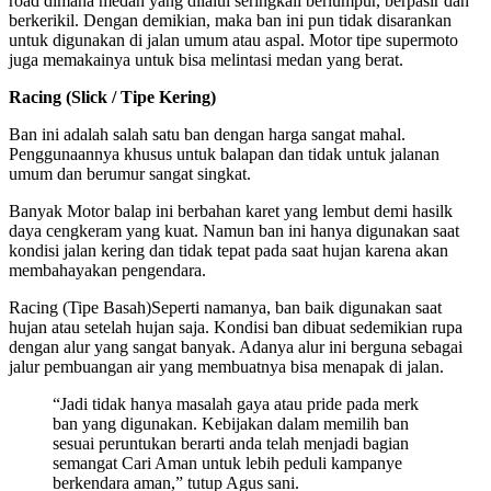
road dimana medan yang dilalui seringkali berlumpur, berpasir dan
berkerikil. Dengan demikian, maka ban ini pun tidak disarankan
untuk digunakan di jalan umum atau aspal. Motor tipe supermoto
juga memakainya untuk bisa melintasi medan yang berat.
Racing (Slick / Tipe Kering)
Ban ini adalah salah satu ban dengan harga sangat mahal.
Penggunaannya khusus untuk balapan dan tidak untuk jalanan
umum dan berumur sangat singkat.
Banyak Motor balap ini berbahan karet yang lembut demi hasilk
daya cengkeram yang kuat. Namun ban ini hanya digunakan saat
kondisi jalan kering dan tidak tepat pada saat hujan karena akan
membahayakan pengendara.
Racing (Tipe Basah)Seperti namanya, ban baik digunakan saat
hujan atau setelah hujan saja. Kondisi ban dibuat sedemikian rupa
dengan alur yang sangat banyak. Adanya alur ini berguna sebagai
jalur pembuangan air yang membuatnya bisa menapak di jalan.
“Jadi tidak hanya masalah gaya atau pride pada merk
ban yang digunakan. Kebijakan dalam memilih ban
sesuai peruntukan berarti anda telah menjadi bagian
semangat Cari Aman untuk lebih peduli kampanye
berkendara aman,” tutup Agus sani.