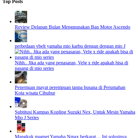
Top Posts
Review Delapan Bulan Menggunakan Ban Motor Ascendo
perbedaan vbelt yamaha mio karbu dengan dengan mio J
Nihh.. Jika ada yang penasaran, Velg x ride apakah bisa di
pasang di mio series
Penemuan mayat perempuan tanpa busana di Perumahan
Kota wisata Cibubur
Subtitusi Kampas Kopling Suzuki Nex, Untuk Mesin Yamaha
Mio J Series
Mangkuk magnet Yamaha Nmax berkarat… Ini solusinya