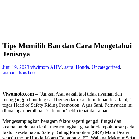
Tips Memilih Ban dan Cara Mengetahui
Jenisnya
Juni 19, 2023
viwimoto
AHM
,
astra
,
Honda
,
Uncategorized
,
wahana honda
0
Viwomoto.com
– “Jangan Asal gagah tapi tidak nyaman dan
mengganggu handling saat berkendara, salah pilih ban bisa fatal,”
tegas Head of Safety Riding Promotion, Agus Sani. Pernyataan ini
dibuat agar pemilihan ‘si bundar’ lebih tepat dan aman.
Mengesampingkan beragam faktor seperti gengsi, fungsi dan
keamanan dengan lebih mementingkan gaya berdampak besar pada
faktor keselamatan. Safety Riding Promotion (SRP) Main Dealer
sepeda motor Honda Jakarta Tangerang, PT. Wahana Makmur Sejati