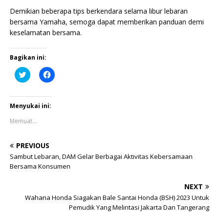
Demikian beberapa tips berkendara selama libur lebaran
bersama Yamaha, semoga dapat memberikan panduan demi
keselamatan bersama.
Bagikan ini:
K
K
l
l
i
i
k
k
u
u
n
n
Menyukai ini:
t
t
u
u
Memuat...
k
k
b
m
e
e
r
m
PREVIOUS
b
b
a
a
Sambut Lebaran, DAM Gelar Berbagai Aktivitas Kebersamaan
g
g
Bersama Konsumen
i
i
p
k
a
a
NEXT
d
n
a
d
Wahana Honda Siagakan Bale Santai Honda (BSH) 2023 Untuk
T
i
w
F
Pemudik Yang Melintasi Jakarta Dan Tangerang
i
a