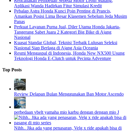
Rencanakan Pembelian Sepeda Motor Lebih Matang,
Aplikasi Wanda Hadirkan Fitur Simulasi Kredit
Pebalap Astra Honda Kunci Poin Penting di Prancis,
Amankan Posisi Lima Besar Klasemen Sebelum Jeda Musim
Panas
Perkuat Layanan Purna Jual, Diler Utama Honda Jakarta-
Tangerang Sabet Juara 2 Kategori Big Bike di Ajang
Nasional
Kuasai Standar Global, Teknisi Terbaik Lulusan Seleksi
Nasional Siap Berlaga di Ajang Asia Oceania
Resmi Mengaspal di Indonesia, Honda New NX500 Usung
Teknologi Honda E-Clutch untuk Pecinta Adventure
Top Posts
Review Delapan Bulan Menggunakan Ban Motor Ascendo
perbedaan vbelt yamaha mio karbu dengan dengan mio J
Nihh.. Jika ada yang penasaran, Velg x ride apakah bisa di