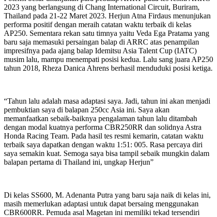
2023 yang berlangsung di Chang International Circuit, Buriram,
Thailand pada 21-22 Maret 2023. Herjun Atna Firdaus menunjukan
performa positif dengan meraih catatan waktu terbaik di kelas
AP250. Sementara rekan satu timnya yaitu Veda Ega Pratama yang
baru saja memasuki persaingan balap di ARRC atas penampilan
impresifnya pada ajang balap Idemitsu Asia Talent Cup (IATC)
musim lalu, mampu menempati posisi kedua. Lalu sang juara AP250
tahun 2018, Rheza Danica Ahrens berhasil menduduki posisi ketiga.
“Tahun lalu adalah masa adaptasi saya. Jadi, tahun ini akan menjadi
pembuktian saya di balapan 250cc Asia ini. Saya akan
memanfaatkan sebaik-baiknya pengalaman tahun lalu ditambah
dengan modal kuatnya performa CBR250RR dan solidnya Astra
Honda Racing Team. Pada hasil tes resmi kemarin, catatan waktu
terbaik saya dapatkan dengan waktu 1:51: 005. Rasa percaya diri
saya semakin kuat. Semoga saya bisa tampil sebaik mungkin dalam
balapan pertama di Thailand ini, ungkap Herjun”
Di kelas SS600, M. Adenanta Putra yang baru saja naik di kelas ini,
masih memerlukan adaptasi untuk dapat bersaing menggunakan
CBR600RR. Pemuda asal Magetan ini memiliki tekad tersendiri