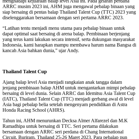
menghadapi kejuaraan balap level Asia ini. Pada gelaran perdana
ARRC musim 2023 ini, AHM juga mengawal pebalap binaan yang
siap bersaing di pentas balap Thailand Talent Cup (TTC) 2023 yang
diselenggarakan bersamaan dengan seri pertama ARRC 2023.
“Latihan tentu menjadi menu utama para pebalap binaan untuk
dapat optimal saat bersaing di arena balap. Pembinaan berjenjang
yang terus kami lakukan secara intensif, serta dukungan masyarakat
Indonesia, kami harapkan mampu membawa harum nama Bangsa di
kancah Asia bahkan dunia,” ujar Andy.
Thailand Talent Cup
Ajang balap level Asia menjadi rangkaian anak tangga dalam
jenjang pembinaan balap AHM untuk mengantarkan mimpi pebalap
bersaing di level dunia. Selain ARRC dan Idemitsu Asia Talent Cup
(IATC), Thailand Talent Cup (TTC) menjadi gerbang awal di level
Asia bagi pebalap belia setelah mengenyam pendidikan di Astra
Honda Racing School (AHRS).
Tahun ini, AHM menurunkan Decksa Almer Alfarezel dan M.K
Ramadhipa untuk bersaing di TTC. Seri pertama dilakukan
bersamaan dengan ARRC seri perdana di Chang International
Circuit, Buriram, Thailand 25-26 Maret 2023. Para pebalap pun