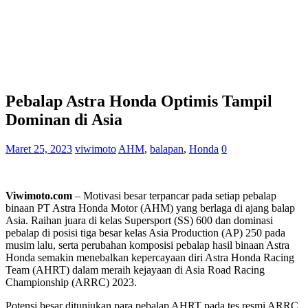
Pebalap Astra Honda Optimis Tampil
Dominan di Asia
Maret 25, 2023
viwimoto
AHM
,
balapan
,
Honda
0
Viwimoto.com
– Motivasi besar terpancar pada setiap pebalap
binaan PT Astra Honda Motor (AHM) yang berlaga di ajang balap
Asia. Raihan juara di kelas Supersport (SS) 600 dan dominasi
pebalap di posisi tiga besar kelas Asia Production (AP) 250 pada
musim lalu, serta perubahan komposisi pebalap hasil binaan Astra
Honda semakin menebalkan kepercayaan diri Astra Honda Racing
Team (AHRT) dalam meraih kejayaan di Asia Road Racing
Championship (ARRC) 2023.
Potensi besar ditunjukan para pebalap AHRT pada tes resmi ARRC