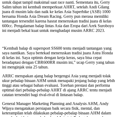
untuk dapat tampil maksimal saat race nanti. Sementara itu, Gerry
Salim tahun ini kembali memperkuat AHRT, setelah Andi Gilang
juara di musim lalu dan naik ke kelas Asia Superbike (ASB) 1000
bersama Honda Asia Dream Racing. Gerry pun merasa memiliki
tantangan tersendiri karena hasrat meneruskan tradisi juara di kelas
600cc. Pengalaman balap lintas Asia dan Eropa dari Arek Suroboyo
ini menjadi bekal kuat untuk menghadapi musim ARRC 2023.
“Kembali balap di supersport SS600 tentu menjadi tantangan yang
saya nantikan. Saya bertekad meneruskan tradisi juara Astra Honda
di kelas ini. Saya optimis dengan kerja keras, saya bisa cepat
beradaptasi dengan CBR600RR musim ini,” ucap Gerry yang tahun
ini menginjak usia 25 tahun.
ARRC merupakan ajang balap bergengsi Asia yang menjadi tolak
ukur pebalap binaan AHM untuk menapaki jenjang balap yang lebih
tinggi atau sebagai bahan evaluasi. Torehan prestasi dan performa
optimal dari pebalap-pebalap AHRT di ajang ARRC tentu menjadi
catatan tersendiri bagi rival-rival di lintasan balap.
General Manager Marketing Planning and Analysis AHM, Andy
Wijaya mengatakan persiapan baik secara fisik, mental, dan
keterampilan telah dilakukan pebalap-pebalap binaan AHM dalam