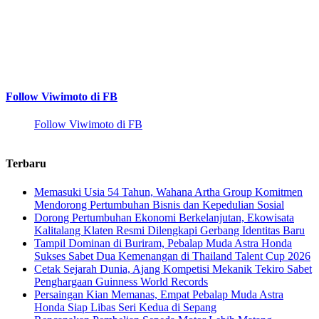
Follow Viwimoto di FB
Follow Viwimoto di FB
Terbaru
Memasuki Usia 54 Tahun, Wahana Artha Group Komitmen
Mendorong Pertumbuhan Bisnis dan Kepedulian Sosial
Dorong Pertumbuhan Ekonomi Berkelanjutan, Ekowisata
Kalitalang Klaten Resmi Dilengkapi Gerbang Identitas Baru
Tampil Dominan di Buriram, Pebalap Muda Astra Honda
Sukses Sabet Dua Kemenangan di Thailand Talent Cup 2026
Cetak Sejarah Dunia, Ajang Kompetisi Mekanik Tekiro Sabet
Penghargaan Guinness World Records
Persaingan Kian Memanas, Empat Pebalap Muda Astra
Honda Siap Libas Seri Kedua di Sepang