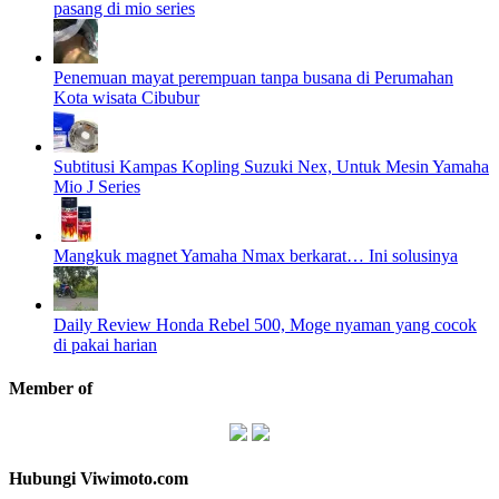
pasang di mio series
Penemuan mayat perempuan tanpa busana di Perumahan
Kota wisata Cibubur
Subtitusi Kampas Kopling Suzuki Nex, Untuk Mesin Yamaha
Mio J Series
Mangkuk magnet Yamaha Nmax berkarat… Ini solusinya
Daily Review Honda Rebel 500, Moge nyaman yang cocok
di pakai harian
Member of
Hubungi Viwimoto.com