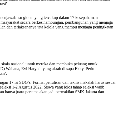
asi’.
wa menjawab isu global yang tercakup dalam 17 kesepahaman
i masyarakat secara berkesinambungan, pembangunan yang menjaga
lan dan terlaksananya tata kelola yang mampu menjaga peningkatan
tes skala nasional untuk mereka dan membuka peluang untuk
TSD) Wahana, Evi Haryadi yang akrab di sapa Ekky. Perlu
kan’.
ngan 17 isi SDG’s. Format penulisan dan teknis makalah harus sesuai
seleksi 1-2 Agustus 2022. Siswa yang lolos tahap seleksi wajib
 dan hanya juara pertama akan jadi perwakilan SMK Jakarta dan