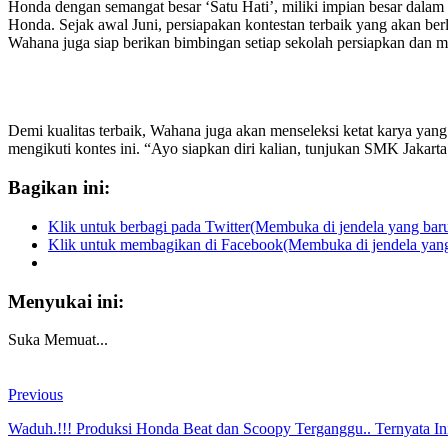
Honda dengan semangat besar ‘Satu Hati’, miliki impian besar dalam
Honda. Sejak awal Juni, persiapakan kontestan terbaik yang akan berl
Wahana juga siap berikan bimbingan setiap sekolah persiapkan dan m
Demi kualitas terbaik, Wahana juga akan menseleksi ketat karya yan
mengikuti kontes ini. “Ayo siapkan diri kalian, tunjukan SMK Jakarta
Bagikan ini:
Klik untuk berbagi pada Twitter(Membuka di jendela yang bar
Klik untuk membagikan di Facebook(Membuka di jendela yang
Menyukai ini:
Suka
Memuat...
Previous
Waduh.!!! Produksi Honda Beat dan Scoopy Terganggu.. Ternyata In