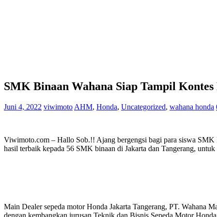
SMK Binaan Wahana Siap Tampil Kontes 
Juni 4, 2022
viwimoto
AHM
,
Honda
,
Uncategorized
,
wahana honda
Viwimoto.com – Hallo Sob.!! Ajang bergengsi bagi para siswa SMK 
hasil terbaik kepada 56 SMK binaan di Jakarta dan Tangerang, untuk m
Main Dealer sepeda motor Honda Jakarta Tangerang, PT. Wahana Ma
dengan kembangkan jurusan Teknik dan Bisnis Sepeda Motor Honda. 