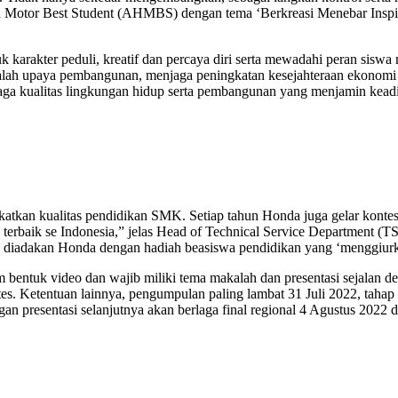
da Motor Best Student (AHMBS) dengan tema ‘Berkreasi Menebar Inspir
k karakter peduli, kreatif dan percaya diri serta mewadahi peran sis
alah upaya pembangunan, menjaga peningkatan kesejahteraan ekonom
ga kualitas lingkungan hidup serta pembangunan yang menjamin keadi
ingkatkan kualitas pendidikan SMK. Setiap tahun Honda juga gelar kon
g terbaik se Indonesia,” jelas Head of Technical Service Department (
ng diadakan Honda dengan hadiah beasiswa pendidikan yang ‘menggiur
bentuk video dan wajib miliki tema makalah dan presentasi sejalan de
es. Ketentuan lainnya, pengumpulan paling lambat 31 Juli 2022, tahap 
an presentasi selanjutnya akan berlaga final regional 4 Agustus 2022