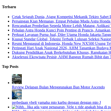
Terbaru
Cetak Sejarah Dunia, Ajang Kompetisi Mekanik Tekiro Sabet
Persaingan Kian Memanas, Empat Pebalap Muda Astra Honda S
Rencanakan Pembelian Sepeda Motor Lebih Matang, Aplikasi W
Pebalap Astra Honda Kunci Poin Penting di Prancis, Amanka
Perkuat Layanan Purna Jual, Diler Utama Honda Jakarta-Tange
Kuasai Standar Global, Teknisi Terbaik Lulusan Seleksi Nasio
Resmi Mengaspal di Indonesia, Honda New NX500 Usung Tekn
Peringati Hari Anak Nasional 2026, AHM Tanamkan Budaya Ke
Dukung Pendidikan Anak Berkebutuhan Khusus, Rangkaian Ha
Akselerasi Ekowisata Pesisir, AHM Bangun Rumah Bibit dan
Top Posts
Review Delapan Bulan Menggunakan Ban Motor Ascendo
perbedaan vbelt yamaha mio karbu dengan dengan mio J