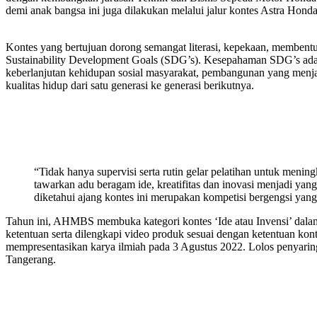
demi anak bangsa ini juga dilakukan melalui jalur kontes Astra Hon
Kontes yang bertujuan dorong semangat literasi, kepekaan, membentu
Sustainability Development Goals (SDG’s). Kesepahaman SDG’s ad
keberlanjutan kehidupan sosial masyarakat, pembangunan yang menja
kualitas hidup dari satu generasi ke generasi berikutnya.
“Tidak hanya supervisi serta rutin gelar pelatihan untuk men
tawarkan adu beragam ide, kreatifitas dan inovasi menjadi yan
diketahui ajang kontes ini merupakan kompetisi bergengsi ya
Tahun ini, AHMBS membuka kategori kontes ‘Ide atau Invensi’ dalam 
ketentuan serta dilengkapi video produk sesuai dengan ketentuan kont
mempresentasikan karya ilmiah pada 3 Agustus 2022. Lolos penyaring
Tangerang.