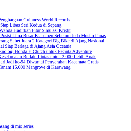
 Penghargaan Guinness World Records
iap Libas Seri Kedua di Sepang
anda Hadirkan Fitur Simulasi Kredit
n Posisi Lima Besar Klasemen Sebelum Jeda Musim Panas
rang Sabet Juara 2 Kategori Big Bike di Ajang Nasional
nal Siap Berlaga di Ajang Asia Oceania
ologi Honda E-Clutch untuk Pecinta Adventure
selamatan Berlalu Lintas untuk 2.000 Lebih Anak
ri Jadi ke-54 Diwarnai Penyerahan Kacamata Gratis
 Tanam 15.000 Mangrove di Karawang