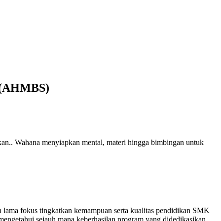
t (AHMBS)
kan.. Wahana menyiapkan mental, materi hingga bimbingan untuk
 lama fokus tingkatkan kemampuan serta kualitas pendidikan SMK
mengetahui sejauh mana keberhasilan program yang didedikasikan