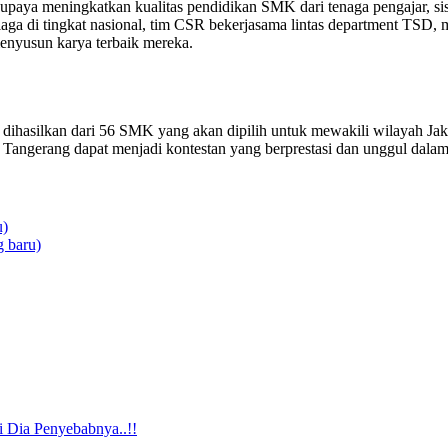
 upaya meningkatkan kualitas pendidikan SMK dari tenaga pengajar, si
aga di tingkat nasional, tim CSR bekerjasama lintas department TSD, mu
enyusun karya terbaik mereka.
g dihasilkan dari 56 SMK yang akan dipilih untuk mewakili wilayah Ja
 Tangerang dapat menjadi kontestan yang berprestasi dan unggul dalam 
u)
 baru)
i Dia Penyebabnya..!!