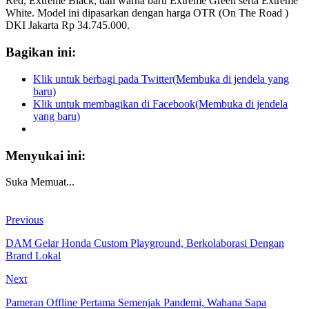
Red, Extreme Black, dan warna baru Extreme Green serta Extreme
White. Model ini dipasarkan dengan harga OTR (On The Road )
DKI Jakarta Rp 34.745.000.
Bagikan ini:
Klik untuk berbagi pada Twitter(Membuka di jendela yang
baru)
Klik untuk membagikan di Facebook(Membuka di jendela
yang baru)
Menyukai ini:
Suka
Memuat...
Previous
DAM Gelar Honda Custom Playground, Berkolaborasi Dengan
Brand Lokal
Next
Pameran Offline Pertama Semenjak Pandemi, Wahana Sapa