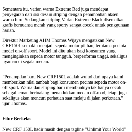
Sementara itu, varian warna Extreme Red juga mendapat
penyegaran dari sisi desain striping dengan penambahan aksen
warna biru. Sedangkan striping Varian Extreme Black disematkan
grafis bernuansa merah yang sporty sangat cocok untuk penggunaan
harian.
Direktur Marketing AHM Thomas Wijaya mengatakan New
CRF150L semakin menjadi sepeda motor pilihan, terutama pecinta
model on-off sport. Model ini ditujukan bagi konsumen yang
menginginkan sepeda motor tangguh, berperforma tinggi, sekaligus
nyaman di segala medan.
”Penampilan baru New CRF150L adalah wujud dari upaya kami
memberikan nilai tambah bagi konsumen pecinta sepeda motor on-
off sport. Warna dan striping baru membuatnya tak hanya cocok
sebagai teman bertualang menaklukkan medan off-road, tetapi juga
sekaligus akan mencuri perhatian saat melaju di jalan perkotaan,”
ujar Thomas.
Fitur Berkelas
New CRF 150L hadir masih dengan tagline ”Unlimit Your World”