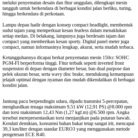
melalui penyematan desain dan fitur unggulan, dilengkapi mesin
tangguh untuk berkendara di berbagai kondisi jalan berliku, turing,
hingga berkendara di perkotaan.
Lampu depan hadir dengan konsep compact headlight, membentuk
sudut tajam yang memperkuat kesan fearless dalam menaklukan
setiap medan. Di belakang, lampunya juga berdesain tajam dan
compact yang memberikan kesan sporty. Digital panel meter juga
compact, namun informasinya lengkap, akurat, serta mudah terbaca.
Ketangguhannya dicapai berkat penyematan mesin 150cc SOHC
PGM-FI berperforma tinggi. Fitur terbaik seperti inverted front
suspension di depan dengan diameter besar, ban dual purpose dan
pelek ukuran besar, serta wavy disc brake, mendukung kemampuan
jelajah optimal dengan nyaman dan mudah dikendalikan di berbagai
kondisi jalan.
Jantung pacu berpendingin udara, dipadu transmisi 5-percepatan,
menghasilkan tenaga maksimum 9,51 kW (12,91 PS) @8.000 rpm
dan torsi maksimum 12,43 Nm (1,27 kgf.m) @6.500 rpm. Angka
tersebut merepresentasikan torsi menjanjikan pada putaran bawah.
Kendati demikian, konsumsi bahan bakar tetap sangat irit, mencapai
39,3 km/liter dengan standar EURO3 yang menggunakan metode
pengetesan ECE R40.