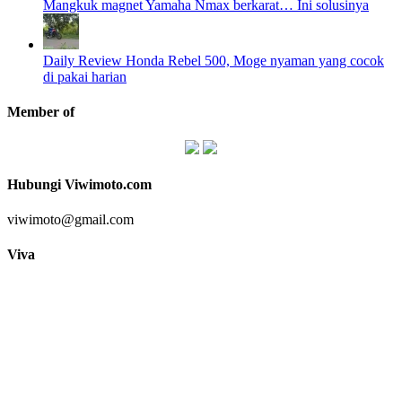
Mangkuk magnet Yamaha Nmax berkarat… Ini solusinya
Daily Review Honda Rebel 500, Moge nyaman yang cocok
di pakai harian
Member of
Hubungi Viwimoto.com
viwimoto@gmail.com
Viva