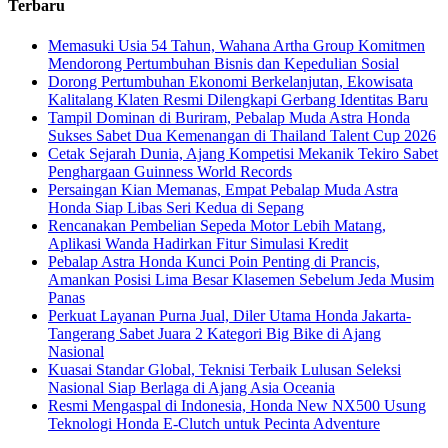
Terbaru
Memasuki Usia 54 Tahun, Wahana Artha Group Komitmen
Mendorong Pertumbuhan Bisnis dan Kepedulian Sosial
Dorong Pertumbuhan Ekonomi Berkelanjutan, Ekowisata
Kalitalang Klaten Resmi Dilengkapi Gerbang Identitas Baru
Tampil Dominan di Buriram, Pebalap Muda Astra Honda
Sukses Sabet Dua Kemenangan di Thailand Talent Cup 2026
Cetak Sejarah Dunia, Ajang Kompetisi Mekanik Tekiro Sabet
Penghargaan Guinness World Records
Persaingan Kian Memanas, Empat Pebalap Muda Astra
Honda Siap Libas Seri Kedua di Sepang
Rencanakan Pembelian Sepeda Motor Lebih Matang,
Aplikasi Wanda Hadirkan Fitur Simulasi Kredit
Pebalap Astra Honda Kunci Poin Penting di Prancis,
Amankan Posisi Lima Besar Klasemen Sebelum Jeda Musim
Panas
Perkuat Layanan Purna Jual, Diler Utama Honda Jakarta-
Tangerang Sabet Juara 2 Kategori Big Bike di Ajang
Nasional
Kuasai Standar Global, Teknisi Terbaik Lulusan Seleksi
Nasional Siap Berlaga di Ajang Asia Oceania
Resmi Mengaspal di Indonesia, Honda New NX500 Usung
Teknologi Honda E-Clutch untuk Pecinta Adventure